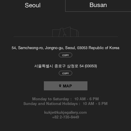
Busan
Seoul
54, Samcheong-ro, Jongno-gu, Seoul, 03053 Republic of Korea
COPY
서울특별시 종로구 삼청로 54 (03053)
COPY
MAP
Monday to Saturday :
10 AM
-
6 PM
Sunday and National Holidays :
10 AM
-
5 PM
kukje@kukjegallery.com
+82 2-735-8449