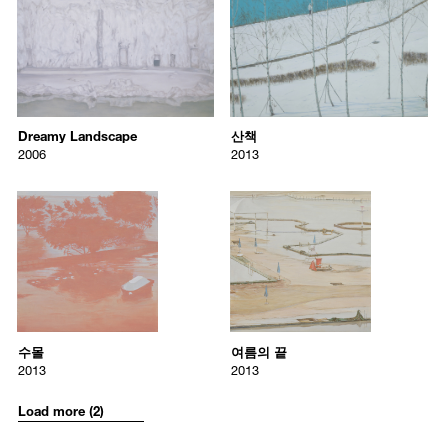
116.7 * 90.9 cm
80.3 * 116.7 cm
/upload/artworks/p145_artist_Choong-HyunRoh_title_Dreamy_Land
/upload/artworks/Artist_Choong
Dreamy Landscape
산책
Choong-Hyun Roh
Choong-Hyun Roh
2006
2013
Dreamy Landscape
A walk
2006
2013
Dreamy Landscape
산책
Oil on canvas
oil on canvas
2006
2013
227.3 * 162.1 cm
162 x 227 cm
Dreamy Landscape
A walk
2006
2013
4089
4090
Oil on canvas
oil on canvas
227.3 * 162.1 cm
162 x 227 cm
/upload/artworks/Artist_Choong-Hyun_Roh_Title_수몰_Flooded_p_b
/upload/artworks/Artist_Choon
수몰
여름의 끝
Choong-Hyun Roh
Choong-Hyun Roh
2013
2013
Flooded
End of Summer
2013
2013
수몰
여름의 끝
oil on canvas
oil on canvas
2013
2013
80 x 80 cm
115 x 115 cm
Flooded
End of Summer
2013
2013
Load more (2)
oil on canvas
oil on canvas
80 x 80 cm
115 x 115 cm