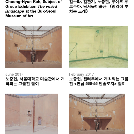
Choong-Hyun Roh, Subject of
김소라, 김환기, 노충현, 루이즈 부
Group Exhibition
The veiled
르주아, 남서울미술관 《망각에 부
landscape
at the Buk-Seoul
치는 노래》
Museum of Art
June 2017
February 2017
노충현
,
서울대학교
미술관에서
개
노충현, 챕터투에서 개최되는 그룹
최되는
그룹전
참여
전 <연남 566-55 엔솔로지> 참여