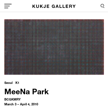
Skip to main content
Sea
Global Menu Open Button
1
Sea
/upload/exhibitions/ce823da68d7b06158433cafe82129b37.jpg
MeeNa Park - BCGKMRY
Seoul K1
MeeNa Park
BCGKMRY
March 3 – April 4, 2010