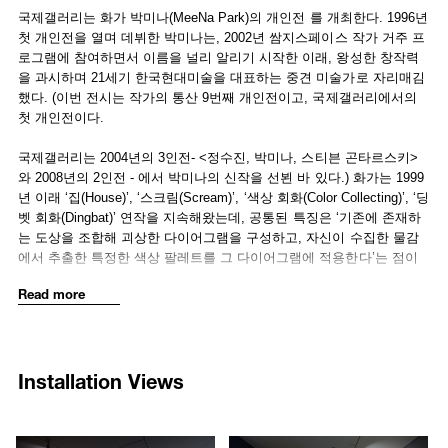
(cyan, magenta, yellow, black) and RGB (red, green, black). Once the
국제갤러리는 화가 박미나(MeeNa Park)의 개인전 를 개최한다. 1996년
title's meaning is revealed, it further unveils the themes central to
첫 개인전을 열며 데뷔한 박미나는, 2002년 쌈지스페이스 작가 거주 프
Park's work: control and manipulation of pre-existing symbols and
로그램에 참여하면서 이름을 널리 알리기 시작한 이래, 왕성한 창작력
codes, pre-fixed standards and formulas. Moreover, these are the
을 과시하며 21세기 한국현대미술을 대표하는 중견 미술가로 자리매김
colors that MeeNa Park has chosen to focus on throughout the
했다. (이번 전시는 작가의 통산 9번째 개인전이고, 국제갤러리에서의
exhibition, as seen in her BK paintings, which are both homage and
첫 개인전이다.
challenge to the history of monochrome painting by layering 11
different sized circles on the canvas using the colors yellow, red, blue
국제갤러리는 2004년의 3인전- <정수진, 박미나, 스티븐 곤타르스키>
and green until the colors become black, or BK. Park's unconventional
와 2008년의 2인전 - 에서 박미나의 신작을 선뵌 바 있다.) 화가는 1999
working process and inventive approach to painting is shared in her
년 이래 ‘집(House)’, ‘스크림(Scream)’, ‘색상 회화(Color Collecting)’, ‘딩
“dingbat paintings” which began in 2007. The paintings are shaped,
벳 회화(Dingbat)’ 연작을 지속해왔는데, 공통된 특징은 ‘기존에 존재하
patterned and drawn in candy-bright colors or glittery paints,
는 도상을 조합해 괴상한 다이어그램을 구성하고, 자신이 수집한 물감
transferring dingbat letters and numbers into images that bear any
에서 추출한 특정한 색상 팔레트를 그 다이어그램에 적용한다’는 점이
multiple of meanings, depending on the viewer. She applies her own
다. 대개 박미나의 작업은 자신이 ‘사이비 과학’이라고 부르는 일련의 연
Read more
individual algorithms to create her paintings, but she is already working
구·조사 활동을 바탕으로 진행된다. 정보를 수집하고, 재구성하고, 상이
within fixed systems of corresponding symbols and images. She is
한 정보를 중첩시켜, 회화의 물리적 형식을 귀결 지을 때, 작가는 자신
consistently challenging the way a painting can be read or the way in
이 작업 초기에 설정한 간단한 법칙을 준수한다. 따라서 그의 그림은 눈
which language and text is communicated through image. The
앞의 스킨 너머에 축적된 작업 과정과 차용된 문화적 맥락을 독해해야
Installation Views
drawings on the upper floor employ materials that take us back to our
비로소 완성되는 일종의 기호 게임으로 볼 수 있다. 이번 개인전은 크게
childhood - marker pens, stickers, and coloring pencils on children's
셋으로 나뉜다. 하나는 이번에 처음 선뵈는 ‘BK(블랙) 회화’ 6점이고, 또
activity books. Park's free interpretation and invention, transformation
다른 하나는 ‘딩벳(Dingbat) 회화’ 15점이며, 나머지는 ‘색칠 공부 드로
1410
1411
and twisting of given rules or guidelines reveal her wit and humor, her
잉’ 200점이다. 이 가운데 전시의 주력은, (2007년 시작된) ‘딩뱃 회화’
/upload/installations/64dabe205f0e2b89ba2c697e8f5199bc.jpg
/upload/installations/9697a094