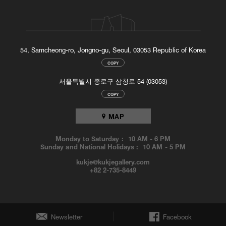
석해, 각 도안이 동원하는 사회적 관념들을 포착한다. (색칠공부의 도안
에는, 아이들의 머리에 주입하기 위한 ‘사회적 소통의 기본이 되는 수리
개념’, ‘색상이 지니는 문화적 상징’, ‘문자의 사회적 의미’ 등이 레디메이
드의 형태로 준비돼 있다.) 이어 작가는 그 의미를 숙고한 뒤, 이리저리
바꾸거나 다른 의미를 덧붙여 만든 자신만의 새로운 도안을 겹쳐 프린
54, Samcheong-ro, Jongno-gu, Seoul, 03053 Republic of Korea
트함으로써 원래의 조합을 전혀 다른 차원, 즉 (사회적 기본 단위에 새
COPY
로운 패턴을 부여하는) 개념적 회화로 간단히 변질시킨다.”
서울특별시 종로구 삼청로 54 (03053)
COPY
MAP
Monday to Saturday :
10 AM
-
6 PM
Sunday and National Holidays :
10 AM
-
5 PM
kukje@kukjegallery.com
+82 2-735-8449
Newsletter
Facebook