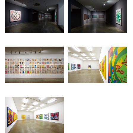
artistic process of self-selecting and organizing. MeeNa Park has
연작이다. 미술 평론가 임근준은 박미나의 ‘딩뱃 회화’ 연작을 이렇게 논
exhibited widely in Korea and abroad. Her recent exhibitions include a
했다. “딩뱃(dingbat)은 “인쇄물에 흔히 쓰이는 형상을 쉽게 문자와 조합
solo exhibition at the Koreart Center in Busan (2009), group exhibitions
할 수 있도록 활자 형태로 제작한 물건”이다. 그런데, 오늘 디지털화된
at Centro Cultural Montehermoso in Spain (2010), Marugame Museum
딩뱃은 키보드의 문자 배열에 맞춰 한 벌로 구성되는 것이 보통이다. 딩
of Contemporary Art in Japan (2009) and Atelier Hermès in Seoul
뱃 글꼴(font)을 선택해놓고 자판을 두드리면, 각종 약호와 그림 문자 등
(2009). She has participated in the artist residency at Tokyo Wonder
이 문자 대신 타자된다. 그리고 예나 지금이나 글꼴을 디자인하는 이들
Site and her works are collected by public and private institutions such
은 인내력이 뛰어나고 다소 내성적인 법이다. 그들은 글꼴을 제작할 때
1412
1413
as Daelim Contemporary Art Museum and Ilmim Museum of Art. This
개성을 표출하는 일에는 그리 관심을 두지 않는다. 그리고 글꼴엔 개인
is the 9th solo exhibition held by the artist, the third exhibition at Kukje
/upload/installations/62a38ac2bc3e8b18f5b091a889f23e57.jpg
/upload/installations/ebe1fa07e
적 감성이나 환상 따위를 투여할 여지가 별로 없다. 하지만, 댕뱃을 만
Gallery following a three-man exhibition in 2004 and two-man exhibition
들 때는 좀 다르다. 글꼴의 마이너리그라 할 수 있는 딩뱃을 만들 때, 타
in 2008.
이포그래퍼들은 갑자기 이상한 개성을 표출하기도 한다. 따라서 순전히
기능적인 딩뱃도 있지만, 아주 이상한 내용을 담은 딩뱃도 적잖다. 박미
나가 최초로 제작한 ‘딩뱃 회화’의 제목은 <ㅠㅛㄷㅗㄷㅣㅣㅐㄴㅐㄱㄱ
ㅛ>다. 어떤 딩뱃인지는 잘 모르겠지만, 한글 자판의 “ㅠㅛㄷㅗㄷㅣㅣ
ㅐㄴㅐㄱㄱㅛ”를 차례로 누르니 손가락으로 방향을 가리키는 그림과 웃
1414
지 않는 스마일리가 나왔던 모양이다. 그는 캔버스에 그렇게 출력된 딩
뱃 이미지를 확대·전사해 일종의 다이어그램을 구성했다. 그리고 특정
/upload/installations/ea93118f627cc8d47400cfaeae8e28ae.jpg
한 색채를 적용해 그림을 완성했다. 화가는 물감을 모으는 수집벽이 있
는데, 작품에 색상을 구현할 때, 물감을 섞지 않고 특정 조합을 구성해
적용하는 유형학적 분류의 습관이 있다. 고로, 물감을 기준으로 보자면,
딩뱃으로 만든 다이어그램은 수집된 물감의 데이터베이스에 조응하는
스킨(skin) 혹은 인터페이스(interface) 혹은 스와치(swatch)로 기능한다.