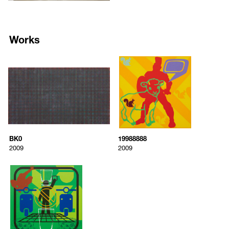
그런고로, 박미나의 ‘딩뱃 회화’에서 중요한 것은 상이한 매트릭스
(matrix)를 겹쳐 헛의미의 기계를 구축하는 일인 듯싶다. 우선, 자판의
문자 배열이라는 매트릭스와 그에 기계적으로 맞춰져있는 딩뱃이라는
매트릭스가 주요한 한 차원을 이룬다. 그리고, 레디메이드(readymade)
Works
형태로 시장에서 유통되는 물감의 체계라는 매트릭스가 그에 중첩되는
한 차원이 된다. 그런데 화가는 딩뱃으로 화면을 짜는 과정에서 점차 복
1669
1670
잡한 층위(layer)를 만들기 시작했다. 따라서 결과물은, 제프 쿤스(Jeff
/upload/artworks/pa30_artist_MeeNaPark_title_BK0.jpg
/upload/artworks/pf32_artist_Mee
Koons)의 회화 연작 <이지펀-이더리얼(Easyfun-Ethereal)>처럼 상호 무
BK0
19988888
관하면서도 유관한 이미지들이 서로 엎치고 겹치는 괴이한 형상이 됐
MeeNa Park
MeeNa Park
다. 2007년 개인전 <홈스위트홈(Home Sweet Home)>(프로젝트스페이
스 사루비아)에서 첫 선을 뵌 ‘딩뱃 회화’ 연작은 대부분 해독이 불가능
2009
2009
한 제목을 달았더랬다. 하지만, 알파벳으로 구성된 제목을 자판으로 두
BK0
19988888
드려보면 특정한 의미가 나타나기도 한다. 예를 들어, 대형 아크릴 회화
2009
2009
은 “씨발놈”이 된다. 허나, 작가는 이에 어떤 의미를 부여하지 않는다. 화
BK0
19988888
Acrylic on canvas
Acrylic on canvas
가가 유사 문자적 의미체계를 구성해놓았으나, 해묵은 예술가들의 낭만
2009
2009
90 x 160 cm
158 x 158 cm
적 두 편향 -- 새로운 의사소통의 구조를 창출하려는 의지와 기계적으로
대입한 체계들 사이의 충돌로부터 시적인 매력을 뽑아내려는 의지는,
1671
작가에 의해 의도적으로 거세됐다. 물론, 딩뱃의 표상과 제목의 헛된 메
/upload/artworks/p2a3_artist_MeeNaPark_title_5.jpg
시지 사이에 일말의 연관이 없는 것은 아니다. 에서 작가는, 누르면 야
5’PIU;UVYQ
릇한 자세의 ‘그라비아’ 미녀들을 실루엣 이미지로 출력하는 딩뱃을 사
MeeNa Park
용했다. 이 작품에서 또 다른 중요한 도상으로 기능하는 것은, 열쇠 구
2010
멍 모양의 딩뱃과 각종 약호로 구성한 만다라(mandala)다. 세속적인 눈
5’PIU;UVYQ
으로 보면, 만다라는 항문이 되고, 열쇠 구멍은 음문이 된다. 그러니 이