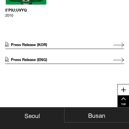
2010
작업의 내용은, (도상해석학적으로 풀이하면) 포르노에 다름 아니다. 고
5’PIU;UVYQ
Acrylic on canvas
로, 그림 자체가 “씨발놈”인 셈이다. 이러한 직해주의(直解主義,
2010
literalism)와 도상해석학적 함정(iconographic trap)은 분명 작가가 의도
158 x 158 cm
적으로 장치한 바다.” 이번에 공개하는 신작 ‘딩뱃 회화’는 제목이 모두
숫자로 시작되는 것이 특징이고, 적용한 색상은 CMYK라는 인쇄의 기
본 색상과 RGB라는 빛의 3원색에 근접하는 물감들을 수집한 결과다.
CMYK와 RGB 외에도 색상표가 제시하는 기본색에 근접하는 물감들을
Press Release (KOR)
사용했다. 라는 다소 암호 같은 전시 제목은 이러한 기계적 작업 방식을
지시한다. 반면, ‘BK(블랙) 회화’는 특정한 물감의 조합을 지속적으로 캔
버스에 덧발라 만든 검정 톤의 그림으로, 일종의 모노크롬 추상 회화다.
Press Release (ENG)
이론적으론 완전한 검정이 나와야 하지만, 실제로는 그렇지 않고, 적용
한 물감에 따라 도출된 암회색의 종류도 다르다. 작업 방식은, 캔버스에
노랑, 빨강, 파랑, 녹색 이렇게 4가지 색상을 11가지 크기의 동그라미 자
로 반복해서 덧칠하는 것으로, 듣기엔 간단하지만, 노동 강도가 매우 높
다. 첫 번째로 제작된 ‘BK(블랙) 회화’ 0번을 제외한 모든 작품은 물감
Me
회사별로 제작됐고, 11가지 크기의 동그라미를 반복하는 순서도 제각각
이다. (비고: 1번은 브레라, 2번은 골든, 3번은 슈민케, 4번은 페베오, 5
번은 르프랑 & 부르주아 사의 물감으로 제작됐다.) 갤러리 2층을 차지한
TOP
200점의 ‘색칠 공부 드로잉’ 연작(1997-현재 진행 중)은 아이들에게 숫자
Busan
Seoul
와 언어를 가르치는 색칠공부 밑그림에 개념적 낙서를 덧그린, 다소 어
린아이 장난 같은 작품이다. 다음은 다시 평론가 임근준의 설명이다:
“(‘색칠 공부 드로잉’의) 작업과정은 간단하다. 우선 낱장의 밑그림을 분