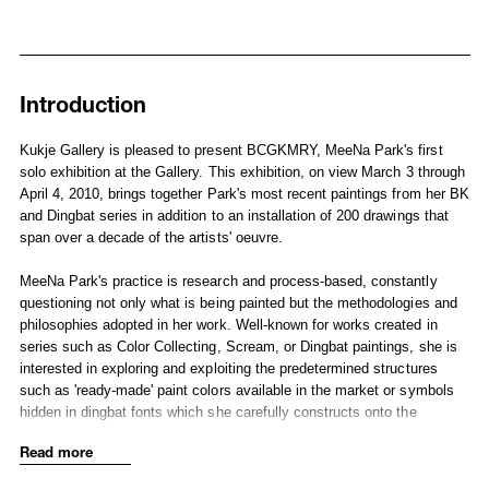
Introduction
Installation Views
Works
Introduction
Kukje Gallery is pleased to present BCGKMRY, MeeNa Park's first
solo exhibition at the Gallery. This exhibition, on view March 3 through
April 4, 2010, brings together Park's most recent paintings from her BK
and Dingbat series in addition to an installation of 200 drawings that
span over a decade of the artists' oeuvre.
MeeNa Park's practice is research and process-based, constantly
questioning not only what is being painted but the methodologies and
philosophies adopted in her work. Well-known for works created in
series such as Color Collecting, Scream, or Dingbat paintings, she is
interested in exploring and exploiting the predetermined structures
such as 'ready-made' paint colors available in the market or symbols
hidden in dingbat fonts which she carefully constructs onto the
canvas, allowing a meta or local narrative interpretation of the works.
Read more
Things are not always what they seem in Park's work. The exhibition's
title, BCGKMRY is actually an alphabetical anagram of colors CMYK