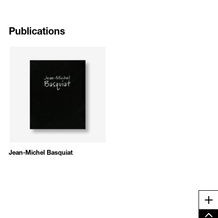
그리고 시련에 대해 세세히 알고 있었다. 그는 그러한 정보를 이미지,
기호, 그리고 단어를 사용하여 작품에 표현하였으며 왕관을 그려서 그
들의 중요성과 영웅으로서의 자질을 표현했다.
Publications
1983년쯤 바스키아는 캔버스 크기를 극적으로 확대하여 그림을 그렸는
데, 전체 구성과 내용을 위해 캔버스를 2개에서 8개까지 이어서 사용했
다. 작가는 1982년 작 에서 볼 수 있듯 나무 막대와 경첩으로 연결해 거
칠게 만든 틀로 이어진 다수의 캔버스를 사용하기 시작했고, 이와 더불
어 정통에서 벗어난 재료와 테크닉을 사용했다. 그의 화면은 찢어진 종
이를 겹쳐 구김이 가게 붙인 콜라주 기법으로 이루어졌다. 여러 겹으로
이루어진 작품 화면에 바스키아는 주제를 암시하는 여러 가지 의미를
담은 단어와 기호를 가미함으로써 깊은 정치적 의미를 담은 작업들을
만들어냈다.
6개의 캔버스를 연결한 <바니 힐의 아들의 인생처럼Life Like Son of
Barney Hill>(1983)은 화면이 길게 이어진 작품으로, 작가는 서로 공통
점은 없지만 깊은 의미를 지닌 이미지와 단어들로 화면을 가득 채웠다.
Jean-Michel Basquiat
이 작품의 제목은 바스키아가 태어난 지 일 년 후인 1961년에 일어난 모
호한 사건을 참조한 것이다. 바니 힐은 백인 사회 사업가인 베티와 결혼
한 흑인 우편 공무원으로, 그들은 자신들이 뉴잉글랜드 주에서 휴가 중
외계인에게 납치됐었다고 주장했다. 힐 부부는 아들이 없었지만 바스키
아는 그림에 “바니 힐의 아들?(Son of Barney Hill?)"이라고 적어 넣고,
Me
그들의 자식이 혼혈임을 나타내기 위해 어두운 갈색과 밝은 갈색의 두
가지 색을 함께 사용하여 눈이 하나밖에 없는(마치 외계인처럼) 얼굴을
그렸다. 다른 캔버스에는 역삼각형 안에 빨간색으로 ‘S’자가 그려져 있