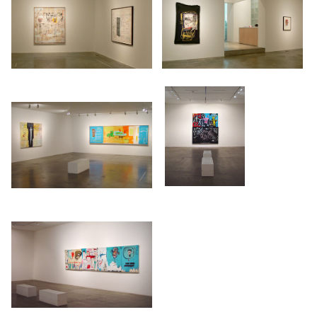
팝 미술계의 가장 중요한 딜러이자 그 자신의 딜러가 된 브루노 비쇼프
버거(Bruno Bischofberger)의 소개로 앤디 워홀을 만나게 되며, 이후 이
들은 함께 공동작업을 하기도 하면서 죽을 때까지 서로의 예술 활동에
많은 영향을 주고받는다.
바스키아의 첫 개인전은 1981년 미국의 뉴욕이 아닌 이태리의 갤러리아
아르테 에밀리오 마촐리(Galleria d’Arte Emilio Mazzoli)에서 열렸다. 이
222
223
후 바스키아는 1982년 뉴욕의 아니나 노세이 갤러리(Annina Nosei
/upload/installations/b40c_install_76.jpg
/upload/installations/bcf0_install_
Gallery)에서의 첫 미국 개인전을 시작으로 미국, 유럽, 아시아 등지에서
지속적으로 개인전을 열고 주요 그룹전에 초대된다. 또 그는 1982년 초
대 받은 작가 176명중 최연소 작가로 독일 카셀에서 열리는 <도큐멘타
7>에 초대되기도 했다. 국내에서는 1990년 현 삼성 리움 미술관, 1991
년 선재 미술관, 국립현대미술관에서 바스키아와 워홀을 함께 소개한
바 있다.
224
바스키아의 작품의 주요 주제는 주로 길거리 문화, 카툰 캐릭터, 만화책
/upload/installations/ba90_install_76.jpg
의 주인공들 그리고 백인 중심 사회에서의 흑인의 지위에 관련된 것이
많았다. 이러한 주제들은 그의 작품 전반에 걸쳐 수많은 이미지와 다양
한 재료들을 통해 표현되었다. 작가는 특히 흑인으로서 미국 사회에서
성공한 음악가 찰리 파커, 야구선수 행크 아론 등을 존경했는데, 이들은
그의 작품 속 주요 등장인물로 자주 나타난다. 바스키아는 이들이 고결
한 영웅이자 현대 문화의 중요한 공헌자라 여겼고 그들의 생활, 업적,