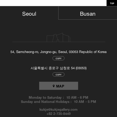
TOP
는데, 짐작하다시피 이는 바스키아가 가장 좋아했던 만화책의 주인공인
Busan
Seoul
슈퍼맨을 의미한다. 또한 만화책의 맨 뒤쪽에 실린 광고에서 따온 ‘스킨
헤드 가발(Skin Head Wig)’이란 문구도 적혀 있다. 맨 오른쪽 캔버스에
는 거친 스케치로 니켈 동전이 ‘5센트(Five Cent)’와 ‘자유(Liberty)’란 단
어와 함께 그려져 있다. 동전에 그려진 얼굴이 백인임은 명백히 알아볼
수 있다. 이를 통해 바스키아는 미국의 동전에는 흑인의 얼굴이 단 한
번도 쓰인 적이 없고 자유라는 개념은 상대적이라는 점을 예리하게 지
적하고자 한 것이다.
이렇듯, 바스키아는 지속적으로 논란을 일으킬만한 참조들이나 의미를
54, Samcheong-ro, Jongno-gu, Seoul, 03053 Republic of Korea
지시하는 단어들과 이미지들을 자신의 그림에 포함시켰다. 사회와 인종
간의 평등에 대한 바스키아의 깊은 관심과 흑인 영웅들에 대한 그의 존
COPY
경심은 현대미술에 있어 찾아보기 흔치 않은 독특한 인식세계를 보여준
서울특별시 종로구 삼청로 54 (03053)
다. 바스키아는 수많은 스타일, 테크닉 그리고 주제들을 섭렵했으며 동
시에 물질적 존재감을 넘어서는 생명력과 에너지를 그의 그림에 가득
COPY
채웠다. 1988년 마약중독으로 10여 년 남짓한 짧은 작가로서의 생을 마
칠 때까지 바스키아는 끊임없는 연구와 노력을 통해 일견 장난기가 가
MAP
득하지만 그 이면을 들여다보면 사회에 대한 작가의 비판을 담은, 결코
가볍지 않은 정치적인 작품들을 탄생시켰다.
Monday to Saturday :
10 AM
-
6 PM
Sunday and National Holidays :
10 AM
-
5 PM
kukje@kukjegallery.com
+82 2-735-8449