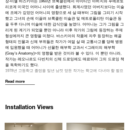
장-미셸 바스키아는 1960년 브룩클린에서 아이티인 아버지와 푸에르토
리코계 미국인 어머니 사이에 출생했다. 회계사였던 아버지보다는 미술
에 조예가 깊었던 어머니의 영향으로 세 살 때부터 그림을 그리기 시작
했고 그녀의 손에 이끌려 브룩클린 미술관 및 메트로폴리탄 미술관 등
을 두루 다니며 미술에 대한 감식안을 높였다. 어머니는 그가 그림을 그
리게 된 계기가 되었을 뿐만 아니라 이후 작가의 그림에 등장하는 주제
형성에까지 큰 영향을 미쳤다. 바스키아의 작품에 자주 등장하는 해골
형태의 인물과 신체 부위들은 작가가 여덟 살 때 교통사고를 당해 병원
에 입원했을 때 어머니가 선물한 해부학 교과서 <그레이의 해부학
(Gray’s Anatomy)>의 영향을 받은 것이라 볼 수 있다. 이 뿐만 아니라,
작가는 레오나르도 다빈치의 신체 드로잉에도 매료되어 그의 드로잉 책
을 독학하기도 했다.
1978년 고등학교 졸업을 일년 남짓 앞둔 작가는 학교에 다녀야 할 필요
성을 느끼지 못해 자퇴하고 본격적으로 맨하튼에서 생활하기 시작한다.
Read more
그는 맨하튼의 건물 외벽에 스프레이를 이용해 그래피티 성격의 슬로건
을 적고 세이모(SAMO)-“Same Old Shit"을 줄인 말-라고 서명하면서 예
술 활동을 시작했다. 그러나 그는 곧 이런 방식을 버리고 본격적인 작가
로서 탈바꿈하는 데 초점을 맞추게 된다. 그는 자신이 존경하던 20세기
Installation Views
의 주요 작가들, 특히 잭슨 폴락, 윌렘 드 쿠닝, 프란츠 클라인, 사이 톰
블리 그리고 앤디 워홀 등의 회화 스타일과 테크닉을 공부하기 시작했
다. 이 중 그래피티 형식을 보여주는 톰블리의 작품은 바스키아에게 큰
220
221
영향을 미쳤다. 톰블리의 작품에서 바스키아는 드로잉, 낙서, 쓰기, 콜
/upload/installations/bd1f_install_76.jpg
/upload/installations/b516_install_
라주, 또 그리는 법을 동시에 배울 수 있었다. 1982년 바스키아는 당대