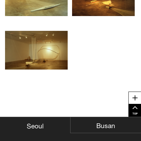
았으며 그것을 각각의 아상블라쥬와 정물에서 풍경, 추상에서 신체의
해부를 표현하는 몽타쥬에 이르는 여러가지 장르를 결합한 작품속에 고
스란히 담아 놓았다.
Habitual Habitat 를 해부하자면 그림에서 나타나는 경험적인 정보를 보
249
존하고 있는 이미지, 그 이미지로 변모된 그림을 보여주는 것이라고 말
/upload/installations/bc76_install_82.jpg
할 수 있지 않을까 한다.
Me
TOP
Busan
Seoul