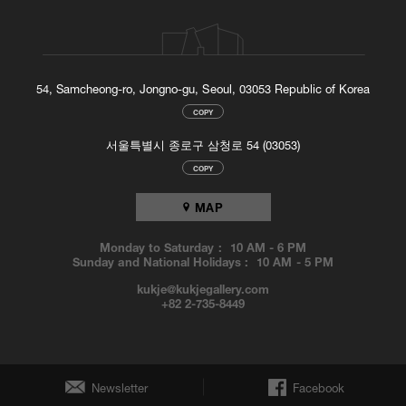
54, Samcheong-ro, Jongno-gu, Seoul, 03053 Republic of Korea
COPY
서울특별시 종로구 삼청로 54 (03053)
COPY
MAP
Monday to Saturday :
10 AM
-
6 PM
Sunday and National Holidays :
10 AM
-
5 PM
kukje@kukjegallery.com
+82 2-735-8449
Newsletter
Facebook