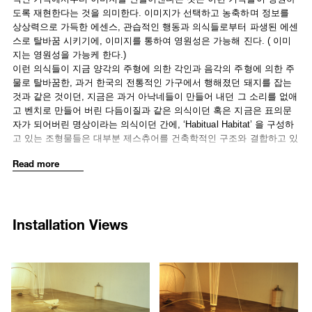
Annotated “Here” and Selected Poems (Coffee House Press, 2000).
도록 재현한다는 것을 의미한다. 이미지가 선택하고 농축하며 정보를
She is also the author of Signifying Art: Essays on Art after 1960
상상력으로 가득한 에센스, 관습적인 행동과 의식들로부터 파생된 에센
(Cambridge University Press, 1999). Widely published, her art criticism
스로 탈바꿈 시키기에, 이미지를 통하여 영원성은 가능해 진다. ( 이미
also extends to interviews with Robert Barry, Jasper Johns, Martha
지는 영원성을 가능케 한다.)
Rosler, Nancy Spero and Lawrence Weiner. A conference on her work
이런 의식들이 지금 양각의 주형에 의한 각인과 음각의 주형에 의한 주
at the University of Pennsylvania has resulted in the compiled papers
물로 탈바꿈한, 과거 한국의 전통적인 가구에서 행해졌던 돼지를 잡는
and presentations accompanying a sampling of her writing and art, in
것과 같은 것이던, 지금은 과거 아낙네들이 만들어 내던 그 소리를 없애
Of the Diagram: The Work of Marjorie Welish (Slought Books, 2003).
고 벤치로 만들어 버린 다듬이질과 같은 의식이던 혹은 지금은 표의문
Welish has taught at Brown University and New School University, and
자가 되어버린 명상이라는 의식이던 간에, ‘Habitual Habitat’ 을 구성하
is currently Adjunct Professor in the MFA Writing Program at Columbia
고 있는 조형물들은 대부분 제스츄어를 건축학적인 구조와 결합하고 있
University and Adjunct Associate Professor in the graduate school of
다. 건축학적 구조를 지닌 제스츄어는 섬세하게 정련된 우물에서도 볼
Read more
Pratt Institute. Her paintings are represented by Baumgartner Gallery
수 있고 서예처럼 뻗어있는 침의 처마나 차양에서도 몰 수 있고 또한 방
in New York and Aaron Galleries in Chicago.
을 가득 채울 정도의 물레라는 환상에서도 찾을 수 있다.
실은 길게 점점 가늘어짐을 암시한다. 나긋나긋, 삼라만상을 수용하는
부처의 귀, 그 기다란 귀도 길게 늘어지며 가늘어진다. 이런 한국인의
Installation Views
(한국적) 경험은 미국인의 (미국적) 경험과는 환연히 다르다. 미국은 임
충섭이 물질적인 사실, 사물의 수집 그리고 산업기술을 강조하는
Pictorial Object 를 만들도록 부추킨다/자극한다. 한때 장인정신이 깃들
247
248
었던 기술/기예는 벽에 시리즈로 매달린 특수 제작된 케이스의 기술적
/upload/installations/bb6d_install_82.jpg
/upload/installations/b4ca_install_
인 표상에 자리를 내어준다.이 부조들은 한 신전을 받드는 물질들을 모
아놓은 것들로부터 기인하며, 그 신전은 산업 사회를 위한 신전이다.
현재의 나이에 이른 임충섭은 미국과 서구 문화에 대한 많은 경험을 쌓