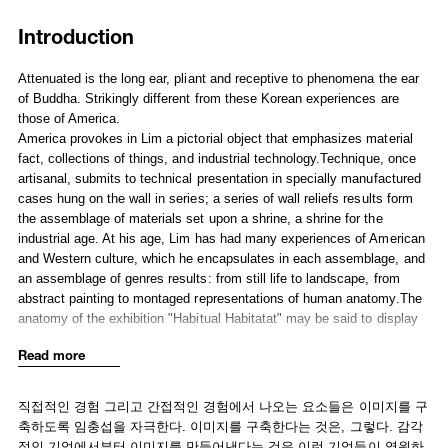
Introduction
Attenuated is the long ear, pliant and receptive to phenomena the ear
of Buddha. Strikingly different from these Korean experiences are
those of America.
America provokes in Lim a pictorial object that emphasizes material
fact, collections of things, and industrial technology.Technique, once
artisanal, submits to technical presentation in specially manufactured
cases hung on the wall in series; a series of wall reliefs results form
the assemblage of materials set upon a shrine, a shrine for the
industrial age. At his age, Lim has had many experiences of American
and Western culture, which he encapsulates in each assemblage, and
an assemblage of genres results: from still life to landscape, from
abstract painting to montaged representations of human anatomy.The
anatomy of the exhibition "Habitual Habitatat" may be said to display
picture turning into image, image that preserves its experiential
Read more
information in pictures.
Marjorie Welish
This year Marjorie Welish became the Judith E. Wilson Visiting Poetry
직접적인 경험 그리고 간접적인 경험에서 나오는 요소들은 이미지를 구
Fellow at Cambridge University, 2005. A poet, painter, and art critic,
축하도록 임충섭을 자극한다. 이미지를 구축한다는 것은, 그렇다. 감각
she is author of Word Group (Coffee House Press, 2004) and The
적인 기억에서부터 이미지를 만들어낸다는 것은 이런 기억들이 영원하