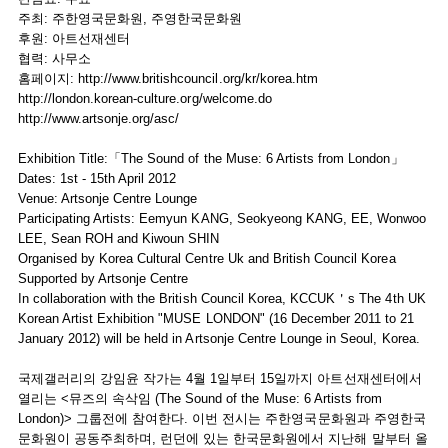
주최: 주한영국문화원, 주영한국문화원
후원: 아트선재센터
협력: 사무소
홈페이지: http://www.britishcouncil.org/kr/korea.htm
http://london.korean-culture.org/welcome.do
http://www.artsonje.org/asc/
Exhibition Title:「The Sound of the Muse: 6 Artists from London」
Dates: 1st - 15th April 2012
Venue: Artsonje Centre Lounge
Participating Artists: Eemyun KANG, Seokyeong KANG, EE, Wonwoo
LEE, Sean ROH and Kiwoun SHIN
Organised by Korea Cultural Centre Uk and British Council Korea
Supported by Artsonje Centre
In collaboration with the British Council Korea, KCCUK＇s The 4th UK
Korean Artist Exhibition "MUSE LONDON" (16 December 2011 to 21
January 2012) will be held in Artsonje Centre Lounge in Seoul, Korea.
국제갤러리의 강임윤 작가는 4월 1일부터 15일까지 아트선재센터에서
열리는 <뮤즈의 속삭임 (The Sound of the Muse: 6 Artists from
London)> 그룹전에 참여한다. 이번 전시는 주한영국문화원과 주영한국
문화원이 공동주최하며, 런던에 있는 한국문화원에서 지난해 말부터 올