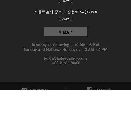
COPY
서울특별시 종로구 삼청로 54 (03053)
COPY
MAP
Monday to Saturday :
10 AM
-
6 PM
Sunday and National Holidays :
10 AM
-
5 PM
kukje@kukjegallery.com
+82 2-735-8449
Newsletter
Facebook
Instagram
YouTube
© KUKJE GALLERY. All Rights Reserved.