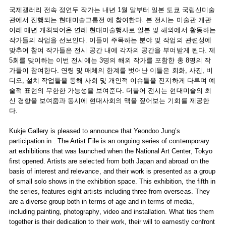
국제갤러리 전속 정연두 작가는 내년 1월 말부터 일본 도쿄 국립신미술
관에서 진행되는 현대미술그룹전 에 참여한다. 본 전시는 미술관 개관
이레 매년 개최되어온 연례 현대미술행사로 일본 및 해외에서 활동하는
작가들의 작업을 선보인다. 이들이 주목하는 분야 및 작업의 관련성에
맞추어 참여 작가들은 전시 공간 내에 각자의 공간을 부여받게 된다. 제
5회를 맞이하는 이번 전시에는 3명의 해외 작가를 포함한 총 8명의 작
가들이 참여한다. 연령 및 매체의 한계를 벗어난 이들은 회화, 사진, 비
디오, 설치 작업들을 통해 사회 및 개인적 이슈들을 진지하게 다루며 예
술적 표현의 무한한 가능성을 보여준다. 더불어 전시는 현대미술의 최
신 경향을 보여줌과 동시에 현대사회의 맥을 짚어보는 기회를 제공한
다.
Kukje Gallery is pleased to announce that Yeondoo Jung’s
participation in . The Artist File is an ongoing series of contemporary
art exhibitions that was launched when the National Art Center, Tokyo
first opened. Artists are selected from both Japan and abroad on the
basis of interest and relevance, and their work is presented as a group
of small solo shows in the exhibition space. This exhibition, the fifth in
the series, features eight artists including three from overseas. They
are a diverse group both in terms of age and in terms of media,
including painting, photography, video and installation. What ties them
together is their dedication to their work, their will to earnestly confront