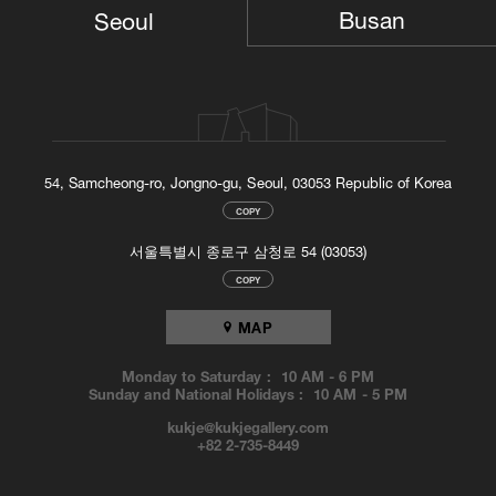
Busan
Seoul
54, Samcheong-ro, Jongno-gu, Seoul, 03053 Republic of Korea
COPY
서울특별시 종로구 삼청로 54 (03053)
COPY
MAP
Monday to Saturday :
10 AM
-
6 PM
Sunday and National Holidays :
10 AM
-
5 PM
kukje@kukjegallery.com
+82 2-735-8449