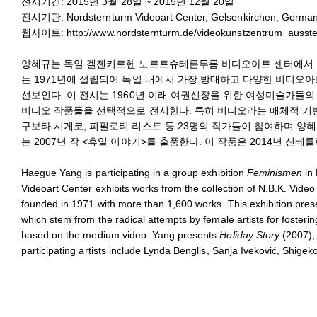
전시기간: 2015년 3월 28일 ~ 2015년 12월 20일
전시기관: Nordsternturm Videoart Center, Gelsenkirchen, Germa
웹사이트:
http://www.nordsternturm.de/videokunstzentrum_ausste
양혜규는 독일 겔젠키르헨 노르트슈테른투름 비디오아트 센터에서 
는 1971년에 설립되어 독일 내에서 가장 방대하고 다양한 비디오아
선보인다. 이 전시는 1960년 이래 여권신장을 위한 여성미술가들
비디오 작품들을 선택적으로 전시한다. 특히 비디오라는 매체적 기반
구보타 시게코, 피필로티 리스트 등 23명의 작가들이 참여하며 양
는 2007년 작 <휴일 이야기>를 출품한다. 이 작품은 2014년 
Haegue Yang is participating in a group exhibition
Feminismen
in 
Videoart Center exhibits works from the collection of N.B.K. Video
founded in 1971 with more than 1,600 works. This exhibition pres
which stem from the radical attempts by female artists for fostering
based on the medium video. Yang presents
Holiday Story
(2007), 
participating artists include Lynda Benglis, Sanja Iveković, Shigek