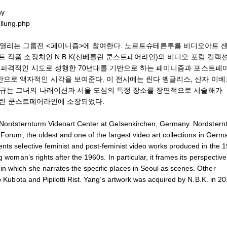
ny
llung.php
열리는 그룹전 <페미니즘>에 참여한다. 노르트슈테른투름 비디오아트 
트 작품 소장처인 N.B.K(신베를린 쿤스트페어라인)의 비디오 포럼 컬렉
의 파격적인 시도로 성행한 70년대를 기반으로 하는 페미니즘과 포스트페
으로 액자적인 시각을 보여준다. 이 전시에는 린다 벵글리스, 산자 이베
혜규는 그녀의 나래이션과 서울 도심의 특정 장소를 장면적으로 서술해가
신베를린 쿤스트페어라인에 소장되었다.
Nordsternturm Videoart Center at Gelsenkirchen, Germany. Nordstern
 Forum, the oldest and one of the largest video art collections in Germ
ents selective feminist and post-feminist video works produced in the 
 woman’s rights after the 1960s. In particular, it frames its perspective
in which she narrates the specific places in Seoul as scenes. Other
o Kubota and Pipilotti Rist. Yang’s artwork was acquired by N.B.K. in 20