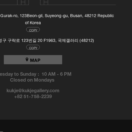
, Gurak-ro, 123Beon-gil, Suyeong-gu, Busan, 48212 Republic
of Korea
COPY
 구락로 123번길 20 F1963, 국제갤러리 (48212)
COPY
MAP
esday to Sunday :
10 AM
-
6 PM
Closed on Mondays
kukje@kukjegallery.com
+82 51-758-2239