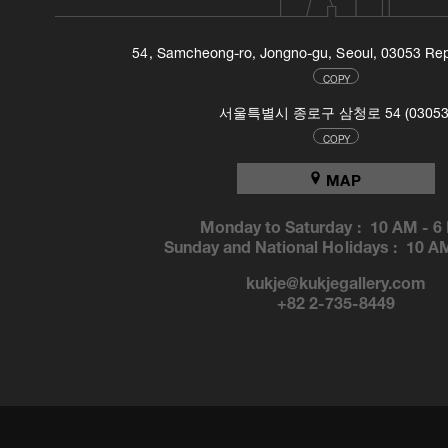
54, Samcheong-ro, Jongno-gu, Seoul, 03053 Rep
COPY
서울특별시 종로구 삼청로 54 (03053
COPY
MAP
Monday to Saturday :
10 AM
-
6
Sunday and National Holidays :
10 A
kukje@kukjegallery.com
+82 2-735-8449