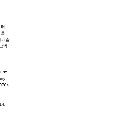
센터
션을
미니즘
코빅,
turm
any
1970s
14.