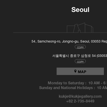
Seoul
54, Samcheong-ro, Jongno-gu, Seoul, 03053 Rep
COPY
서울특별시 종로구 삼청로 54 (03053
COPY
MAP
Monday to Saturday :
10 AM
-
6
Sunday and National Holidays :
10 A
kukje@kukjegallery.com
+82 2-735-8449