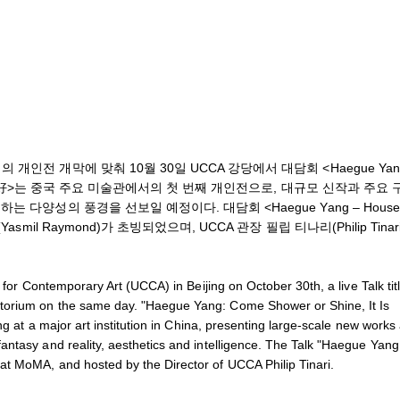
전 개막에 맞춰 10월 30일 UCCA 강당에서 대담회 <Haegue Yang
雨奇晴好>는 중국 주요 미술관에서의 첫 번째 개인전으로, 대규모 신작과 주요 
다양성의 풍경을 선보일 예정이다. 대담회 <Haegue Yang – Househ
il Raymond)가 초빙되었으며, UCCA 관장 필립 티나리(Philip Tinar
 for Contemporary Art (UCCA) in Beijing on October 30th, a live Talk tit
torium on the same day. "Haegue Yang: Come Shower or Shine, It Is
ng at a major art institution in China, presenting large-scale new works
ntasy and reality, aesthetics and intelligence. The Talk "Haegue Yang
at MoMA, and hosted by the Director of UCCA Philip Tinari.