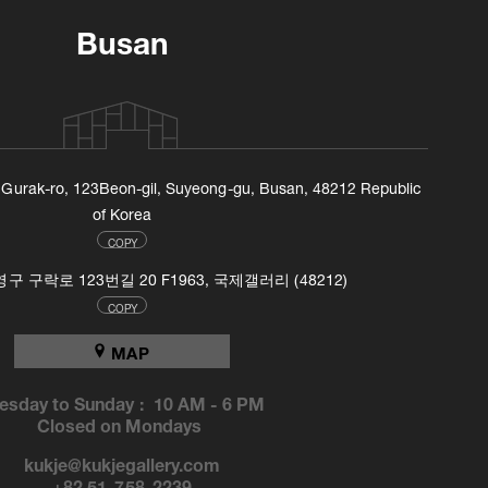
Busan
, Gurak-ro, 123Beon-gil, Suyeong-gu, Busan, 48212 Republic
of Korea
COPY
 구락로 123번길 20 F1963, 국제갤러리 (48212)
COPY
MAP
esday to Sunday :
10 AM
-
6 PM
Closed on Mondays
kukje@kukjegallery.com
+82 51-758-2239