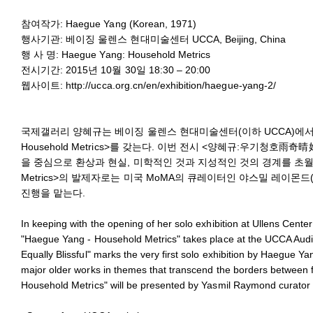
참여작가: Haegue Yang (Korean, 1971)
행사기관: 베이징 울렌스 현대미술센터 UCCA, Beijing, China
행 사 명: Haegue Yang: Household Metrics
전시기간: 2015년 10월 30일 18:30 – 20:00
웹사이트:
http://ucca.org.cn/en/exhibition/haegue-yang-2/
국제갤러리 양혜규는 베이징 울렌스 현대미술센터(이하 UCCA)에서의 개인
Household Metrics>를 갖는다. 이번 전시 <양혜규:우기청호
을 중심으로 환상과 현실, 미학적인 것과 지성적인 것의 경계를 초월하는 
Metrics>의 발제자로는 미국 MoMA의 큐레이터인 야스밀 레이몬드(Yasm
진행을 맡는다.
In keeping with the opening of her solo exhibition at Ullens Center
"Haegue Yang - Household Metrics" takes place at the UCCA Audi
Equally Blissful" marks the very first solo exhibition by Haegue Ya
major older works in themes that transcend the borders between fa
Household Metrics" will be presented by Yasmil Raymond curator 