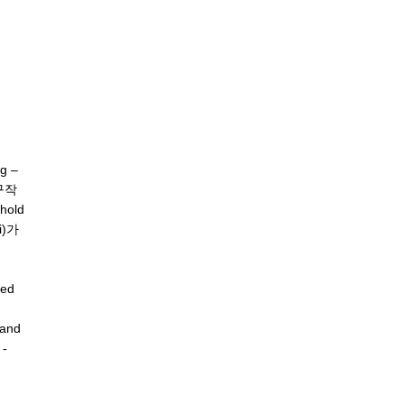
 –
구작
old
i)가
led
 and
 -