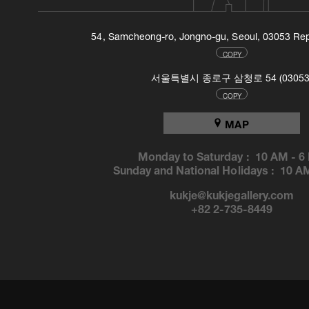
54, Samcheong-ro, Jongno-gu, Seoul, 03053 Rep
COPY
서울특별시 종로구 삼청로 54 (03053
COPY
MAP
Monday to Saturday :
10 AM
-
6
Sunday and National Holidays :
10 A
kukje@kukjegallery.com
+82 2-735-8449