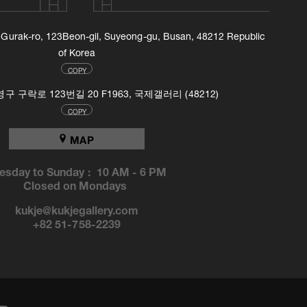
, Gurak-ro, 123Beon-gil, Suyeong-gu, Busan, 48212 Republic
of Korea
COPY
 구락로 123번길 20 F1963, 국제갤러리 (48212)
COPY
MAP
esday to Sunday :
10 AM
-
6 PM
Closed on Mondays
kukje@kukjegallery.com
+82 51-758-2239