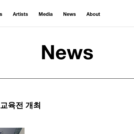
ns
Artists
Media
News
About
News
 교육전 개최