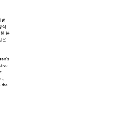
이번
형식
한 본
일은
ren's
ctive
t,
t,
o the