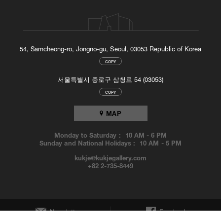
54, Samcheong-ro, Jongno-gu, Seoul, 03053 Republic of Korea
COPY
서울특별시 종로구 삼청로 54 (03053)
COPY
MAP
Monday to Saturday :
10 AM
-
6 PM
Sunday and National Holidays :
10 AM
-
5 PM
kukje@kukjegallery.com
+82 2-735-8449
Newsletter
Facebook