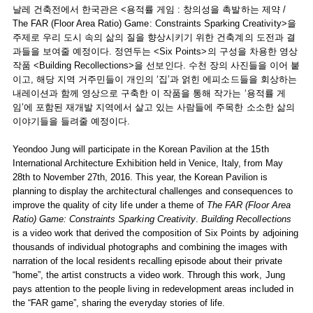
날레 건축전에서 한국관은 <용적률 게임 : 창의성을 촉발하는 제약 /
The FAR (Floor Area Ratio) Game: Constraints Sparking Creativity>을
주제로 우리 도시 속의 삶의 질을 향상시키기 위한 건축계의 도전과 결
과들을 보여줄 예정이다. 정연두는 <Six Points>의 구성을 차용한 영상
작품 <Building Recollections>을 선보인다. 수천 장의 사진들을 이어 붙
이고, 해당 지역 거주민들이 개인의 ‘집’과 얽힌 에피소드들을 회상하는
내레이션과 함께 영상으로 구축한 이 작품을 통해 작가는 ‘용적률 게
임’에 포함된 재개발 지역에서 살고 있는 사람들에 주목한 소소한 삶의
이야기들을 들려줄 예정이다.
Yeondoo Jung will participate in the Korean Pavilion at the 15th
International Architecture Exhibition held in Venice, Italy, from May
28th to November 27th, 2016. This year, the Korean Pavilion is
planning to display the architectural challenges and consequences to
improve the quality of city life under a theme of
The FAR (Floor Area
Ratio) Game: Constraints Sparking Creativity
.
Building Recollections
is a video work that derived the composition of Six Points by adjoining
thousands of individual photographs and combining the images with
narration of the local residents recalling episode about their private
“home”, the artist constructs a video work. Through this work, Jung
pays attention to the people living in redevelopment areas included in
the “FAR game”, sharing the everyday stories of life.