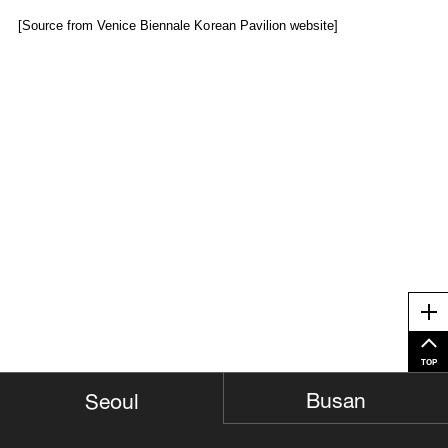
[Source from Venice Biennale Korean Pavilion website]
Me
TOP
Busan
Seoul