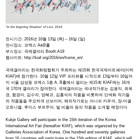
"In the lingering Shadow" of Lies,
2016
전시기간: 2016년 10월 13일 (목) – 16일 (일)
전시장소: 코엑스 A&B홀
부스장소: 국제갤러리 Booth A19
웹사이트:
http://kiaf.org/2016/en/home_en/
국제갤러리는 한국화랑협회가 주최하는 제15회 한국국제아트페어(이하
KIAF)에 참가한다. 10월 12일 VIP 프리뷰를 시작으로 13일부터 16일까
지 서울 삼성동 코엑스 1층 A, B홀에서 열리는 제15회 KIAF에는 16개
국 170개 갤러리가 참여한다. 국제갤러리는 국내작가로는 김용익, 최욱
경, 함경아, 김수자, 양혜규, 김홍석의 작품을 비롯하여 단색화 작가들
의 작품들을 주요하게 선보이며, 해외작가로는 아니쉬 카푸어, 장-미셸
오토니엘, 루이스 부르주아, 빌 비올라 등의 작품을 소개할 예정이다.
Kukje Gallery will participate in the 15th iteration of the Korea
International Art Fair (hereafter KIAF), which was organized by the
Galleries Association of Korea. One hundred and seventy galleries
from 16 countries will participate in the 15th edition of KIAF, which will