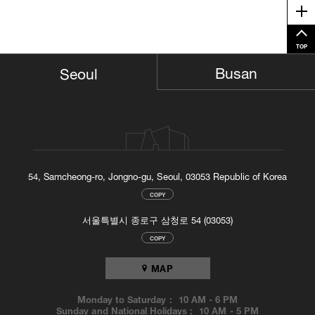
Me
TOP
Busan
Seoul
54, Samcheong-ro, Jongno-gu, Seoul, 03053 Republic of Korea
COPY
서울특별시 종로구 삼청로 54 (03053)
COPY
MAP
Monday to Saturday :
10 AM
-
6 PM
Sunday and National Holidays :
10 AM
-
5 PM