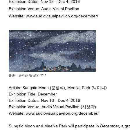
Exhibition Dates: Nov 13 - Dec 4, 2016
Exhibition Venue: Audio Visual Pavilion
Website:
www.audiovisualpavilion.org/december/
문성식,
별이 빛나는 밤에,
2016
Artists: Sungsic Moon (문성식), MeeNa Park (박미나)
Exhibition Title: December
Exhibition Dates: Nov 13 - Dec 4, 2016
Exhibition Venue: Audio Visual Pavilion (시청각)
Website:
www.audiovisualpavilion.org/december/
Sungsic Moon and MeeNa Park will participate in
December,
a gro