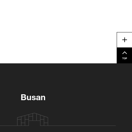
Me
TOP
Busan