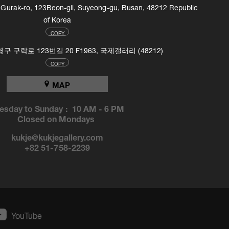
, Gurak-ro, 123Beon-gil, Suyeong-gu, Busan, 48212 Republic
of Korea
COPY
 구락로 123번길 20 F1963, 국제갤러리 (48212)
COPY
MAP
esday to Sunday :
10 AM
-
6 PM
Closed on Mondays
kukje@kukjegallery.com
+82 51-758-2239
YouTube