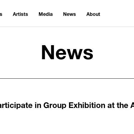
ns
Artists
Media
News
About
News
cipate in Group Exhibition at the A