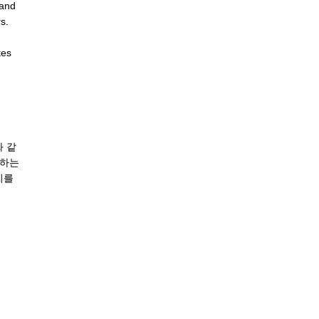
 and
s.
tes
 같
집하는
씨를