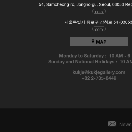
54, Samcheong-ro, Jongno-gu, Seoul, 03053 Rep
COPY
서울특별시 종로구 삼청로 54 (03053
COPY
MAP
Monday to Saturday :
10 AM
-
6
Sunday and National Holidays :
10 A
kukje@kukjegallery.com
+82 2-735-8449
Newsl