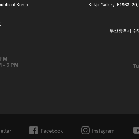
ublic of Korea
Kukje Gallery, F1963, 20
)
부산광역시 수영구
 PM
M
-
5 PM
Tu
etter
Facebook
Instagram