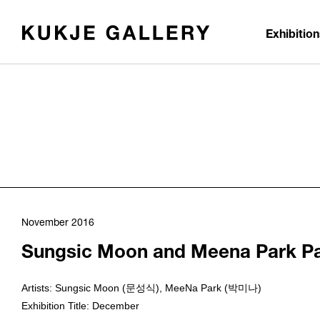
Skip to main content
Exhibitio
November 2016
Sungsic Moon and Meena Park Parti
Artists: Sungsic Moon (문성식), MeeNa Park (박미나)
Exhibition Title: December