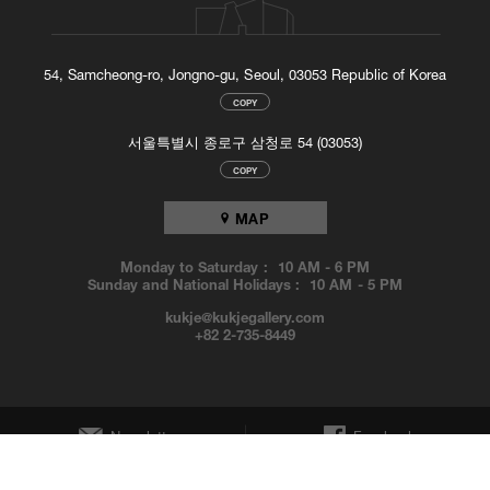
54, Samcheong-ro, Jongno-gu, Seoul, 03053 Republic of Korea
COPY
서울특별시 종로구 삼청로 54 (03053)
COPY
MAP
Monday to Saturday :
10 AM
-
6 PM
Sunday and National Holidays :
10 AM
-
5 PM
kukje@kukjegallery.com
+82 2-735-8449
Newsletter
Facebook