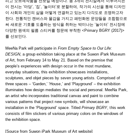
리고 오브제작품을 선보일 예정이다. 총 3개의 전시실에서 이루어지는
이 전시는 ‘마당’, ‘집’, ‘놀이터’로 분할하여, 작가의 시선을 통해 디자인
이 사회와 개인의 삶을 어떻게 연결하고 있는지 다각도로 조명하고자
한다. 전통적인 캔버스와 물감을 가지고 패턴화된 문양들을 조합함으로
써 새로운 기호를 도출하는 방식을 취하는 박미나는 ‘놀이터’ 전시장에
다양한 원색의 필름 스티커를 창문에 부착한 <Primary BGRY (2017)>
를 선보인다.
MeeNa Park will participate in
From Empty Space to Our Life:
DESIGN
, a group exhibition taking place at the Suwon iPark Museum
of Art, from February 14 to May 21. Based on the premise that
people’s experiences with design occur in the most mundane,
everyday situations, this exhibition showcases installations,
sculptures, and objet pieces by seven young artists. Comprised of
three spaces – ‘Garden,’ ‘House,’ and ‘Playground’ – the exhibition
illuminates how design mediates the social and personal. MeeNa Park,
an artist who incorporates traditional canvas and paint to combine
various patterns that project new symbols, will showcase an
installation in the ‘Playground’ space. Titled
Primary BGRY
, this work
consists of film stickers of various primary colors on the windows of
the exhibition space.
[Source from Suwon iPark Museum of Art website]