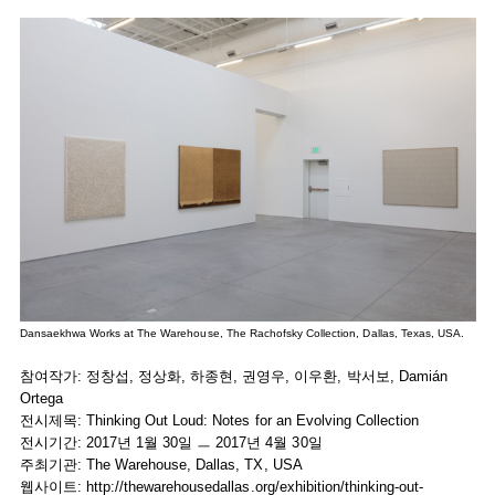
Dansaekhwa Works at The Warehouse, The Rachofsky Collection, Dallas, Texas, USA.
참여작가: 정창섭, 정상화, 하종현, 권영우, 이우환, 박서보, Damián
Ortega
전시제목: Thinking Out Loud: Notes for an Evolving Collection
전시기간: 2017년 1월 30일 ㅡ 2017년 4월 30일
주최기관: The Warehouse, Dallas, TX, USA
웹사이트:
http://thewarehousedallas.org/exhibition/thinking-out-