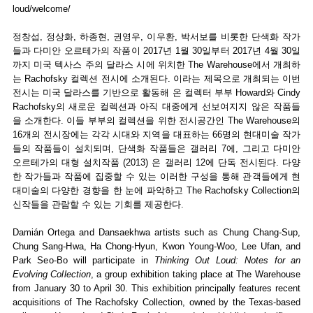
loud/welcome/
정창섭, 정상화, 하종현, 권영우, 이우환, 박서보를 비롯한 단색화 작가
들과 다미안 오르테가의 작품이 2017년 1월 30일부터 2017년 4월 30일
까지 미국 텍사스 주의 달라스 시에 위치한 The Warehouse에서 개최하
는 Rachofsky 컬렉션 전시에 소개된다. 이라는 제목으로 개최되는 이번
전시는 미국 달라스를 기반으로 활동해 온 컬렉터 부부 Howard와 Cindy
Rachofsky의 새로운 컬렉션과 아직 대중에게 선보여지지 않은 작품들
을 소개한다. 이들 부부의 컬렉션을 위한 전시공간인 The Warehouse의
16개의 전시장에는 각각 시대와 지역을 대표하는 66명의 현대미술 작가
들의 작품들이 설치되며, 단색화 작품들은 갤러리 7에, 그리고 다미안
오르테가의 대형 설치작품 (2013) 은 갤러리 12에 단독 전시된다. 다양
한 작가들과 작품에 집중할 수 있는 이러한 구성을 통해 관객들에게 현
대미술의 다양한 경향을 한 눈에 파악하고 The Rachofsky Collection의
신작들을 관람할 수 있는 기회를 제공한다.
Damián Ortega and Dansaekhwa artists such as Chung Chang-Sup,
Chung Sang-Hwa, Ha Chong-Hyun, Kwon Young-Woo, Lee Ufan, and
Park Seo-Bo will participate in
Thinking Out Loud: Notes for an
Evolving Collection
, a group exhibition taking place at The Warehouse
from January 30 to April 30. This exhibition principally features recent
acquisitions of The Rachofsky Collection, owned by the Texas-based