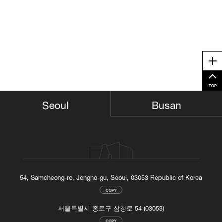
Me
TOP
Busan
Seoul
54, Samcheong-ro, Jongno-gu, Seoul, 03053 Republic of Korea
COPY
서울특별시 종로구 삼청로 54 (03053)
COPY