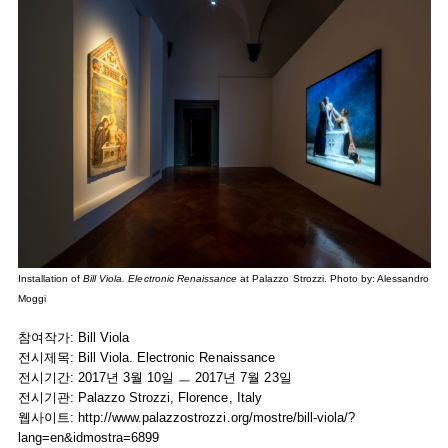
Installation of
Bill Viola. Electronic Renaissance
at Palazzo Strozzi. Photo by: Alessandro
Moggi
참여작가: Bill Viola
전시제목: Bill Viola. Electronic Renaissance
전시기간: 2017년 3월 10일 ㅡ 2017년 7월 23일
전시기관: Palazzo Strozzi, Florence, Italy
웹사이트:
http://www.palazzostrozzi.org/mostre/bill-viola/?
lang=en&idmostra=6899