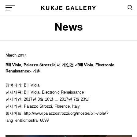
Skip to main content
Sea
Global Menu Open Button
News
Sea
March 2017
Bill Viola, Palazzo Strozzi에서 개인전 <Bill Viola. Electronic
Renaissance> 개최
참여작가: Bill Viola
전시제목: Bill Viola. Electronic Renaissance
전시기간: 2017년 3월 10일 ㅡ 2017년 7월 23일
전시기관: Palazzo Strozzi, Florence, Italy
웹사이트: http://www.palazzostrozzi.org/mostre/bill-viola/?
lang=en&idmostra=6899