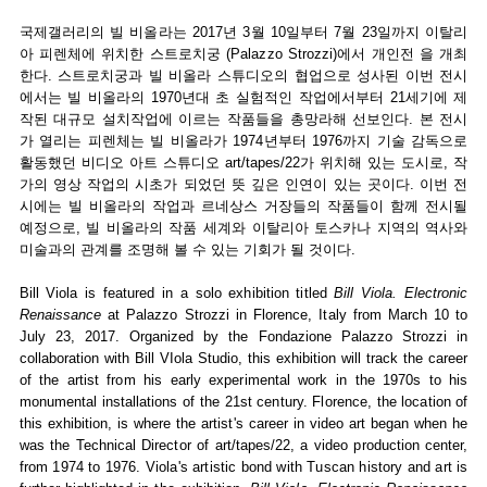
국제갤러리의 빌 비올라는 2017년 3월 10일부터 7월 23일까지 이탈리
아 피렌체에 위치한 스트로치궁 (Palazzo Strozzi)에서 개인전 을 개최
한다. 스트로치궁과 빌 비올라 스튜디오의 협업으로 성사된 이번 전시
에서는 빌 비올라의 1970년대 초 실험적인 작업에서부터 21세기에 제
작된 대규모 설치작업에 이르는 작품들을 총망라해 선보인다. 본 전시
가 열리는 피렌체는 빌 비올라가 1974년부터 1976까지 기술 감독으로
활동했던 비디오 아트 스튜디오 art/tapes/22가 위치해 있는 도시로, 작
가의 영상 작업의 시초가 되었던 뜻 깊은 인연이 있는 곳이다. 이번 전
시에는 빌 비올라의 작업과 르네상스 거장들의 작품들이 함께 전시될
예정으로, 빌 비올라의 작품 세계와 이탈리아 토스카나 지역의 역사와
미술과의 관계를 조명해 볼 수 있는 기회가 될 것이다.
Bill Viola is featured in a solo exhibition titled
Bill Viola. Electronic
Renaissance
at Palazzo Strozzi in Florence, Italy from March 10 to
July 23, 2017. Organized by the Fondazione Palazzo Strozzi in
collaboration with Bill VIola Studio, this exhibition will track the career
of the artist from his early experimental work in the 1970s to his
monumental installations of the 21st century. Florence, the location of
this exhibition, is where the artist's career in video art began when he
was the Technical Director of art/tapes/22, a video production center,
from 1974 to 1976. Viola's artistic bond with Tuscan history and art is