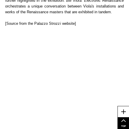
further highlighted in the exhibition.
Bill Viola. Electronic Renaissance
orchestrates a unique conversation between Viola's installations and
works of the Renaissance masters that are exhibited in tandem.
[Source from the Palazzo Strozzi website]
Me
TOP