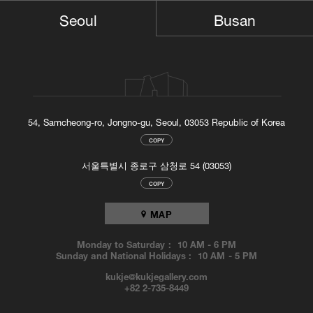
Busan
Seoul
54, Samcheong-ro, Jongno-gu, Seoul, 03053 Republic of Korea
COPY
서울특별시 종로구 삼청로 54 (03053)
COPY
MAP
Monday to Saturday :
10 AM
-
6 PM
Sunday and National Holidays :
10 AM
-
5 PM
kukje@kukjegallery.com
+82 2-735-8449