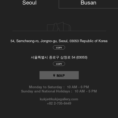
Busan
Seoul
54, Samcheong-ro, Jongno-gu, Seoul, 03053 Republic of Korea
COPY
서울특별시 종로구 삼청로 54 (03053)
COPY
MAP
Monday to Saturday :
10 AM
-
6 PM
Sunday and National Holidays :
10 AM
-
5 PM
kukje@kukjegallery.com
+82 2-735-8449