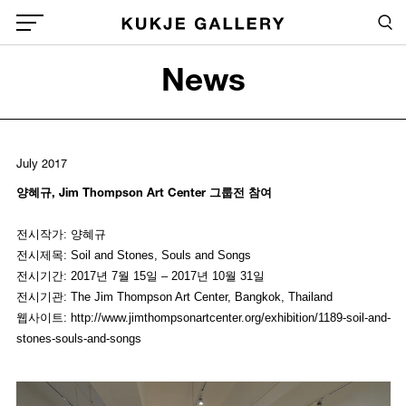
Skip to main content
Sea
Global Menu Open Button
News
Sea
July 2017
양혜규, Jim Thompson Art Center 그룹전 참여
전시작가: 양혜규
전시제목: Soil and Stones, Souls and Songs
전시기간: 2017년 7월 15일 – 2017년 10월 31일
전시기관: The Jim Thompson Art Center, Bangkok, Thailand
웹사이트: http://www.jimthompsonartcenter.org/exhibition/1189-soil-and-
stones-souls-and-songs