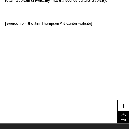
retain a certain universality that transcends cultural diversity.
[Source from the Jim Thompson Art Center website]
Me
TOP