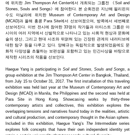
에 위치한 Jim Thompson Art Center에서 개최되는 그룹전 《Soil and
Stones, Souls and Songs》에 참여한다. 본 순회전은 지난해 필리핀의
수도 마닐라에 위치한 Museum of Contemporary Art and Design
(MCAD)과 올해 홍콩 Para Site에서 선보여졌으며, 방콕에서 세번째로
선보여진다. 이번 전시에 참여한 33명의 작가들과 아티스트 그룹은 아
시아의 여러 지역에서 산발적으로 나타나고 있는 사회적 현상과 문화예
술의 생산, 그리고 현대 사조와 뒤얽혀 있는 긴장된 관계의 내러티브에
대한 탐구 등을 다루고 있다. 양혜규는 독립적으로 발생되었음에도 문
화적 다양성을 초월하는 보편성을 포함하고 있는 민간사상을 바탕으로
제작한 시리즈의 작품을 선보인다.
Haegue Yang is participating in
Soil and Stones, Souls and Songs
, a
group exhibition at the Jim Thompson Art Center in Bangkok, Thailand,
from July 15 to October 31, 2017. The first installation of this traveling
exhibition was held last year at the Museum of Contemporary Art and
Design (MCAD) in Manila, the Philippines and the second was held at
Para Site in Hong Kong. Showcasing works by thirty-three
contemporary artists and collectives, this exhibition explores the
overlapping tensions and narratives found today in the realities, artistic
and cultural production, and contemporary thought in the Asian sphere.
Included in this exhibition, Haegue Yang’s
The Intermediate
series
explores folk concepts that have their own independent identity yet