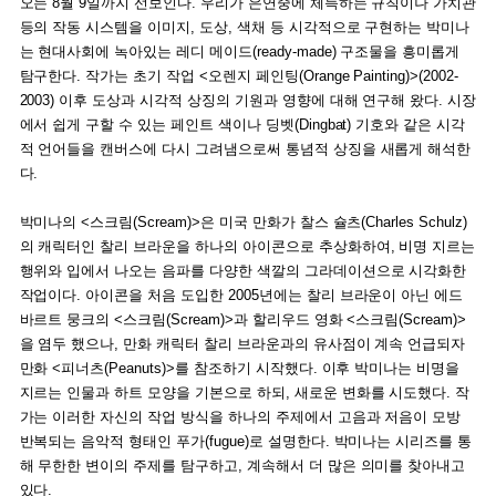
오는 8월 9일까지 선보인다. 우리가 은연중에 체득하는 규칙이나 가치관
등의 작동 시스템을 이미지, 도상, 색채 등 시각적으로 구현하는 박미나
는 현대사회에 녹아있는 레디 메이드(ready-made) 구조물을 흥미롭게
탐구한다. 작가는 초기 작업 <오렌지 페인팅(Orange Painting)>(2002-
2003) 이후 도상과 시각적 상징의 기원과 영향에 대해 연구해 왔다. 시장
에서 쉽게 구할 수 있는 페인트 색이나 딩벳(Dingbat) 기호와 같은 시각
적 언어들을 캔버스에 다시 그려냄으로써 통념적 상징을 새롭게 해석한
다.
박미나의 <스크림(Scream)>은 미국 만화가 찰스 슐츠(Charles Schulz)
의 캐릭터인 찰리 브라운을 하나의 아이콘으로 추상화하여, 비명 지르는
행위와 입에서 나오는 음파를 다양한 색깔의 그라데이션으로 시각화한
작업이다. 아이콘을 처음 도입한 2005년에는 찰리 브라운이 아닌 에드
바르트 뭉크의 <스크림(Scream)>과 할리우드 영화 <스크림(Scream)>
을 염두 했으나, 만화 캐릭터 찰리 브라운과의 유사점이 계속 언급되자
만화 <피너츠(Peanuts)>를 참조하기 시작했다. 이후 박미나는 비명을
지르는 인물과 하트 모양을 기본으로 하되, 새로운 변화를 시도했다. 작
가는 이러한 자신의 작업 방식을 하나의 주제에서 고음과 저음이 모방
반복되는 음악적 형태인 푸가(fugue)로 설명한다. 박미나는 시리즈를 통
해 무한한 변이의 주제를 탐구하고, 계속해서 더 많은 의미를 찾아내고
있다.