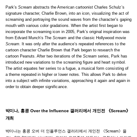
Park’s
Scream
abstracts the American cartoonist Charles Schulz’s
signature character, Charlie Brown, into an icon, visualizing the act of
screaming and portraying the sound waves from the character’s gaping
mouth with various color gradations. When the artist first began to
incorporate the screaming icon in 2005, Park’s original inspiration was
from Edvard Munch’s The
Scream
and the classic Hollywood movie
Scream
. It was only after the audience’s repeated references to the
cartoon character Charlie Brown that Park began to research the
cartoon Peanuts. After two iterations of the
Scream
series, Park has
introduced new variations to the screaming figure and heart symbol.
The artist equates her series to a fugue, a musical form consisting of
a theme repeated in higher or lower notes. This allows Park to delve
into a subject with infinite variations, approaching it again and again in
order to obtain deeper significance.
박미나, 홍콩 Over the Influence 갤러리에서 개인전 《Scream》
개최
박미나는 홍콩 오버 더 인플루언스 갤러리에서 개인전 《Scream》을