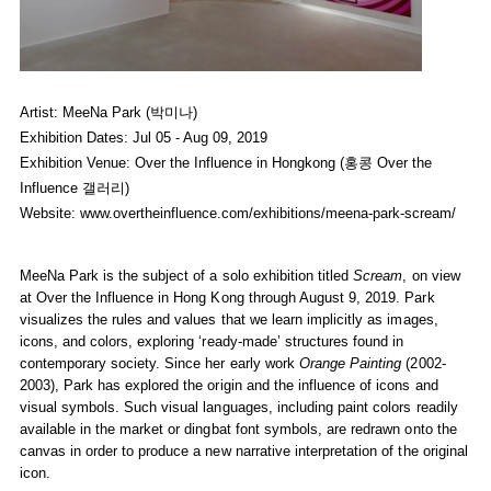
MeeNa Park, Subject of Solo Exhibition
Scream
at Over the Inf
MeeNa Park
Artist: MeeNa Park (박미나)
July 05, 2019 - August 09, 2019
Exhibition Dates: Jul 05 - Aug 09, 2019
Installation view at Over the Influence, Hong Kong
Exhibition Venue: Over the Influence in Hongkong (홍콩 Over the
Influence 갤러리)
Website:
www.overtheinfluence.com/exhibitions/meena-park-scream/
MeeNa Park is the subject of a solo exhibition titled
Scream
, on view
at Over the Influence in Hong Kong through August 9, 2019. Park
visualizes the rules and values that we learn implicitly as images,
icons, and colors, exploring ‘ready-made’ structures found in
contemporary society. Since her early work
Orange Painting
(2002-
2003), Park has explored the origin and the influence of icons and
visual symbols. Such visual languages, including paint colors readily
available in the market or dingbat font symbols, are redrawn onto the
canvas in order to produce a new narrative interpretation of the original
icon.