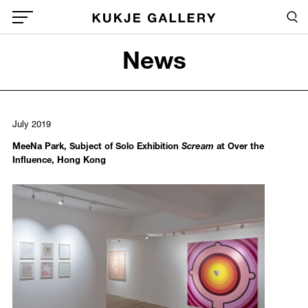
Skip to main content
Sea
Global Menu Open Button
News
Sea
July 2019
MeeNa Park, Subject of Solo Exhibition
Scream
at Over the
Influence, Hong Kong
890
/upload/news/825b4eb469136a357c082291bad3969e.jpg
MeeNa Park
July 05, 2019 - August 09, 2019
Installation view at Over the Influence, Hong Kong