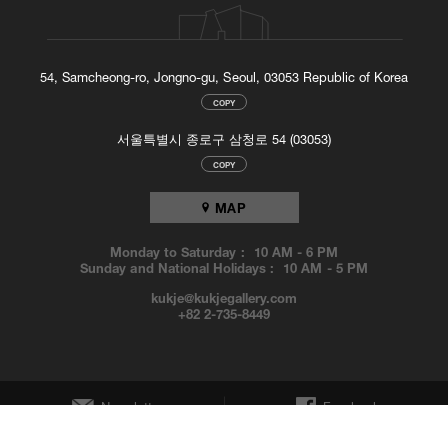
54, Samcheong-ro, Jongno-gu, Seoul, 03053 Republic of Korea
COPY
서울특별시 종로구 삼청로 54 (03053)
COPY
MAP
Monday to Saturday :
10 AM
-
6 PM
Sunday and National Holidays :
10 AM
-
5 PM
kukje@kukjegallery.com
+82 2-735-8449
Newsletter
Facebook