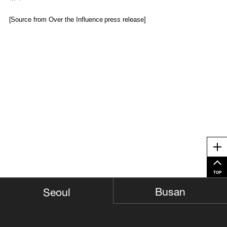
[Source from Over the Influence press release]
Me
TOP
Busan
Seoul