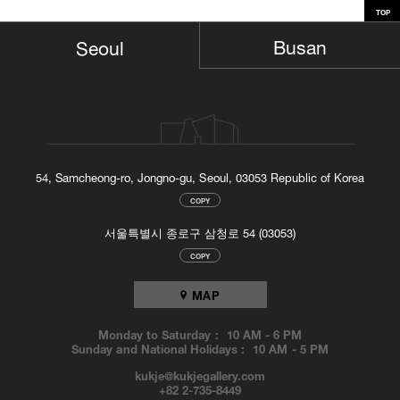
TOP
Busan
Seoul
54, Samcheong-ro, Jongno-gu, Seoul, 03053 Republic of Korea
COPY
서울특별시 종로구 삼청로 54 (03053)
COPY
MAP
Monday to Saturday :
10 AM
-
6 PM
Sunday and National Holidays :
10 AM
-
5 PM
kukje@kukjegallery.com
+82 2-735-8449