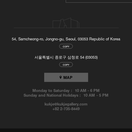
54, Samcheong-ro, Jongno-gu, Seoul, 03053 Republic of Korea
COPY
서울특별시 종로구 삼청로 54 (03053)
COPY
MAP
Monday to Saturday :
10 AM
-
6 PM
Sunday and National Holidays :
10 AM
-
5 PM
kukje@kukjegallery.com
+82 2-735-8449