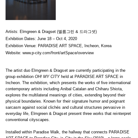
Elmgreen & Dragset Participate in Group Exhibition
OH! MY CIT
Elmgreen & Dragset
Artists: Elmgreen & Dragset (엘름그린 & 드라그셋)
June 18, 2020 - October 04, 2020
Exhibition Dates: June 18 – Oct 4, 2020
Elmgreen & Dragset,
City in the Sky
, 2019, stainless steel, steel, a
Exhibition Venue: PARADISE ART SPACE, Incheon, Korea
Courtesy of the Artists, Kukje Gallery, Massimo De Carlo, and Perr
Website:
www.p-city.com/front/artSpace/overview
The artist duo Elmgreen & Dragset are currently participating in the
group exhibition
OH! MY CITY
held at PARADISE ART SPACE in
Incheon. The exhibition, which presents the works of five international
contemporary artists including Anibal Catalan and Chiharu Shiota,
explores the multilateral meanings of cities, extending beyond their
physical boundaries. Known for their signature humor and poignant
sarcasm against social clichés and cultural structures pervasive in
everyday life, Elmgreen & Dragset present three works that reinterpret
conventional cityscapes.
Installed within Paradise Walk, the hallway that connects PARADISE