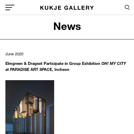
Skip to main content
Sea
Global Menu Open Button
News
Sea
June 2020
Elmgreen & Dragset Participate in Group Exhibition
OH! MY CITY
at PARADISE ART SPACE, Incheon
943
/upload/news/71ac8dce2e8cc0ae357d96ed0a3032f4.jpg
Elmgreen & Dragset
June 18, 2020 - October 04, 2020
Elmgreen & Dragset,
City in the Sky
, 2019, stainless steel, steel, a
Courtesy of the Artists, Kukje Gallery, Massimo De Carlo, and Perr