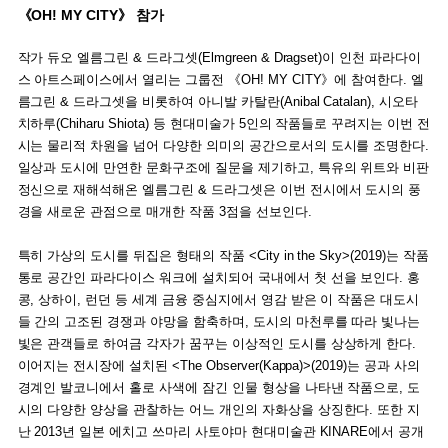
《OH! MY CITY》 참가
작가 듀오 엘름그린 & 드라그셋(Elmgreen & Dragset)이 인천 파라다이
스 아트스페이스에서 열리는 그룹전 《OH! MY CITY》에 참여한다. 엘
름그린 & 드라그셋을 비롯하여 아니발 카탈란(Anibal Catalan), 시오타
치하루(Chiharu Shiota) 등 현대미술가 5인의 작품들로 꾸려지는 이번 전
시는 물리적 차원을 넘어 다양한 의미의 공간으로서의 도시를 조명한다.
일상과 도시에 만연한 문화구조에 질문을 제기하고, 특유의 위트와 비판
정신으로 재해석해온 엘름그린 & 드라그셋은 이번 전시에서 도시의 풍
경을 새로운 관점으로 매개한 작품 3점을 선보인다.
특히 가상의 도시를 뒤집은 형태의 작품 <City in the Sky>(2019)는 작품
통로 공간인 파라다이스 워크에 설치되어 국내에서 첫 선을 보인다. 홍
콩, 상하이, 런던 등 세계 금융 중심지에서 영감 받은 이 작품은 대도시
들 간의 고조된 경쟁과 야망을 함축하며, 도시의 마천루를 따라 빛나는
빛은 관객들로 하여금 각자가 꿈꾸는 이상적인 도시를 상상하게 한다.
이어지는 전시장에 설치된 <The Observer(Kappa)>(2019)는 공과 사의
경계인 발코니에서 홀로 사색에 잠긴 인물 형상을 나타낸 작품으로, 도
시의 다양한 양상을 관찰하는 어느 개인의 자화상을 상징한다. 또한 지
난 2013년 일본 에치고 쓰마리 사토야마 현대미술관 KINARE에서 공개