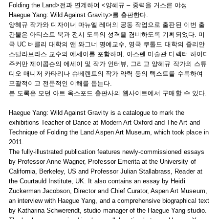
Folding the Land>전과 연계하여 <양혜규 – 중력을 거스른 야성
Haegue Yang: Wild Against Gravity>를 출판한다.
양혜규 작가와 디자이너 마뉴엘 레더의 공동 작업으로 출판된 이번 출
간물은 아티스트 북과 전시 도록의 성격을 겸비하도록 기획되었다. 미
국 UC 버클리 대학의 앤 와그너 명예교수, 영국 쿠톨드 대학의 쥴리안
스탈라브라스 교수의 에세이를 포함하며, 아스펜 미술관 디렉터 하이디
주커만 제이콥슨의 에세이 및 작가 인터뷰, 그리고 양혜규 작가의 스튜
디오 매니저 카타리나 슈베렌트의 작가 약력 등의 텍스트를 수록하여
포괄적이고 전문적인 이해를 돕는다.
본 도록은 모던 아트 옥스포드 출판사의 웹사이트에서 구매할 수 있다.
Haegue Yang: Wild Against Gravity is a catalogue to mark the
exhibitions Teacher of Dance at Modern Art Oxford and The Art and
Technique of Folding the Land Aspen Art Museum, which took place in
2011.
The fully-illustrated publication features newly-commissioned essays
by Professor Anne Wagner, Professor Emerita at the University of
California, Berkeley, US and Professor Julian Stallabrass, Reader at
the Courtauld Institute, UK. It also contains an essay by Heidi
Zuckerman Jacobson, Director and Chief Curator, Aspen Art Museum,
an interview with Haegue Yang, and a comprehensive biographical text
by Katharina Schwerendt, studio manager of the Haegue Yang studio.