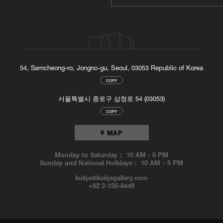
54, Samcheong-ro, Jongno-gu, Seoul, 03053 Republic of Korea
COPY
서울특별시 종로구 삼청로 54 (03053)
COPY
MAP
Monday to Saturday :
10 AM
-
6 PM
Sunday and National Holidays :
10 AM
-
5 PM
kukje@kukjegallery.com
+82 2-735-8449