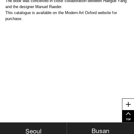
The book was conceived in close collaboration between Haegue Yang
and the designer Manuel Raeder.
This catalogue is available on the Modern Art Oxford website for
purchase.
Me
TOP
Busan
Seoul