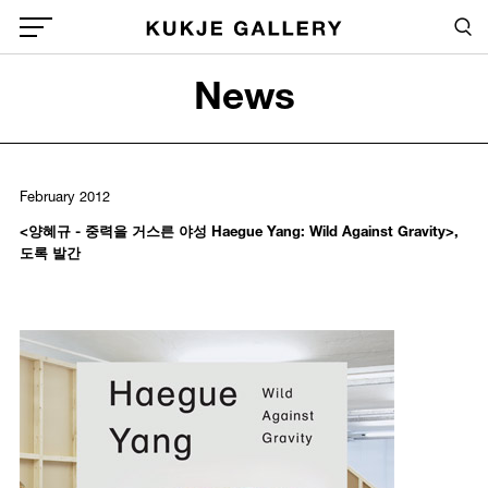
Skip to main content
Sea
Global Menu Open Button
News
Sea
February 2012
<양혜규 - 중력을 거스른 야성 Haegue Yang: Wild Against Gravity>,
도록 발간