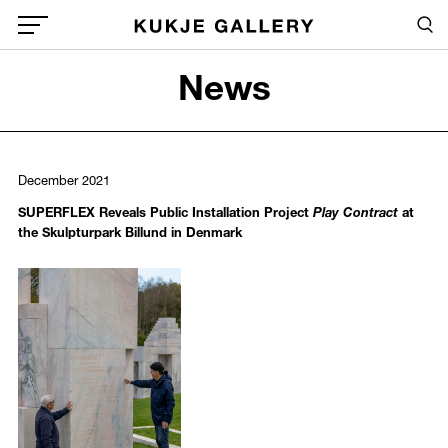
Skip to main content
Sea
Global Menu Open Button
News
Sea
December 2021
SUPERFLEX Reveals Public Installation Project
Play Contract
at
the Skulpturpark Billund in Denmark
994
/upload/news/046e90d70ef20f3a0daa4dfd4598ed2a.jpg
SUPERFLEX
December 31, 2021 - December 31, 2021
SUPERFLEX,
Play Contract
, 2021. Photo: Torben Eskerod