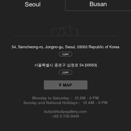
Busan
Seoul
54, Samcheong-ro, Jongno-gu, Seoul, 03053 Republic of Korea
COPY
서울특별시 종로구 삼청로 54 (03053)
COPY
MAP
Monday to Saturday :
10 AM
-
6 PM
Sunday and National Holidays :
10 AM
-
5 PM
kukje@kukjegallery.com
+82 2-735-8449