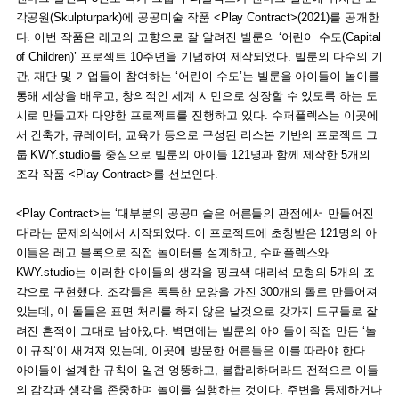
각공원(Skulpturpark)에 공공미술 작품 <Play Contract>(2021)를 공개한
다. 이번 작품은 레고의 고향으로 잘 알려진 빌룬의 ‘어린이 수도(Capital
of Children)’ 프로젝트 10주년을 기념하여 제작되었다. 빌룬의 다수의 기
관, 재단 및 기업들이 참여하는 ‘어린이 수도’는 빌룬을 아이들이 놀이를
통해 세상을 배우고, 창의적인 세계 시민으로 성장할 수 있도록 하는 도
시로 만들고자 다양한 프로젝트를 진행하고 있다. 수퍼플렉스는 이곳에
서 건축가, 큐레이터, 교육가 등으로 구성된 리스본 기반의 프로젝트 그
룹 KWY.studio를 중심으로 빌룬의 아이들 121명과 함께 제작한 5개의
조각 작품 <Play Contract>를 선보인다.
<Play Contract>는 ‘대부분의 공공미술은 어른들의 관점에서 만들어진
다’라는 문제의식에서 시작되었다. 이 프로젝트에 초청받은 121명의 아
이들은 레고 블록으로 직접 놀이터를 설계하고, 수퍼플렉스와
KWY.studio는 이러한 아이들의 생각을 핑크색 대리석 모형의 5개의 조
각으로 구현했다. 조각들은 독특한 모양을 가진 300개의 돌로 만들어져
있는데, 이 돌들은 표면 처리를 하지 않은 날것으로 갖가지 도구들로 잘
려진 흔적이 그대로 남아있다. 벽면에는 빌룬의 아이들이 직접 만든 ‘놀
이 규칙’이 새겨져 있는데, 이곳에 방문한 어른들은 이를 따라야 한다.
아이들이 설계한 규칙이 일견 엉뚱하고, 불합리하더라도 전적으로 이들
의 감각과 생각을 존중하며 놀이를 실행하는 것이다. 주변을 통제하거나