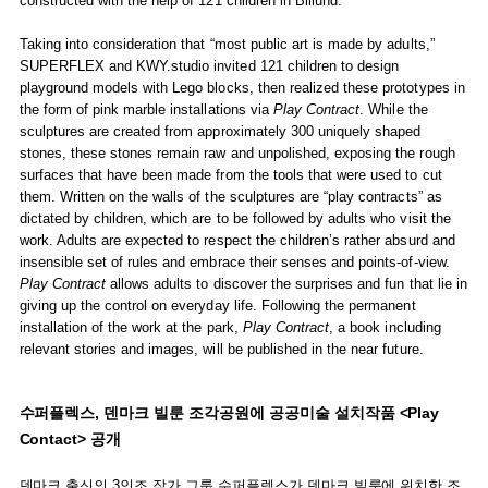
constructed with the help of 121 children in Billund.
Taking into consideration that “most public art is made by adults,”
SUPERFLEX and KWY.studio invited 121 children to design
playground models with Lego blocks, then realized these prototypes in
the form of pink marble installations via
Play Contract
. While the
sculptures are created from approximately 300 uniquely shaped
stones, these stones remain raw and unpolished, exposing the rough
surfaces that have been made from the tools that were used to cut
them. Written on the walls of the sculptures are “play contracts” as
dictated by children, which are to be followed by adults who visit the
work. Adults are expected to respect the children’s rather absurd and
insensible set of rules and embrace their senses and points-of-view.
Play Contract
allows adults to discover the surprises and fun that lie in
giving up the control on everyday life. Following the permanent
installation of the work at the park,
Play Contract
, a book including
relevant stories and images, will be published in the near future.
수퍼플렉스, 덴마크 빌룬 조각공원에 공공미술 설치작품 <Play
Contact> 공개
덴마크 출신의 3인조 작가 그룹 수퍼플렉스가 덴마크 빌룬에 위치한 조