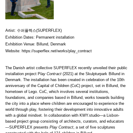
SUPERFLEX Reveals Public Installation Project
Play Contract
at 
SUPERFLEX
Artist: 수퍼플렉스(SUPERFLEX)
December 31, 2021 - December 31, 2021
Exhibition Dates: Permanent installation
SUPERFLEX,
Play Contract
, 2021. Photo: Torben Eskerod
Exhibition Venue: Billund, Denmark
Website:
https://superflex.net/works/play_contract
The Danish artist collective SUPERFLEX recently unveiled their public
installation project P
lay Contract
(2021) at the Skulpturpark Billund in
Denmark. The installation has been created in celebration of the 10th
anniversary of the Capital of Children (CoC) project, set in Billund, the
hometown of Lego. CoC, which involves several institutions,
foundations, and companies based in Billund, works towards building
the city into a place where children are encouraged to experience the
world through play, fostering their development into innovative adults
with a global mindset. In collaboration with KWY.studio—a Lisbon-
based project group consisting of architects, curators, and educators
—SUPERFLEX presents
Play Contract
, a set of five sculptures