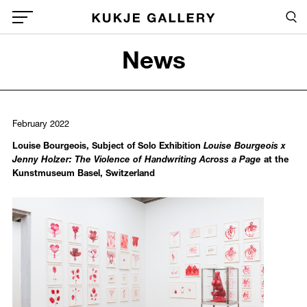
Skip to main content
Sea
Global Menu Open Button
News
Sea
February 2022
Louise Bourgeois, Subject of Solo Exhibition
Louise Bourgeois x
Jenny Holzer: The Violence of Handwriting Across a Page
at the
Kunstmuseum Basel, Switzerland
999
/upload/news/60901b41468a61dbe3d0e6934c70d935.jpg
Jenny Holzer, Louise Bourgeois
February 19, 2022 - May 15, 2022
Installation view of
Louise Bourgeois x Jenny Holzer: The Violence 
© The Easton Foundation/2022, ProLitteris, Zurich, photo: Jonas H