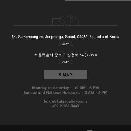
54, Samcheong-ro, Jongno-gu, Seoul, 03053 Republic of Korea
COPY
서울특별시 종로구 삼청로 54 (03053)
COPY
MAP
Monday to Saturday :
10 AM
-
6 PM
Sunday and National Holidays :
10 AM
-
5 PM
kukje@kukjegallery.com
+82 2-735-8449