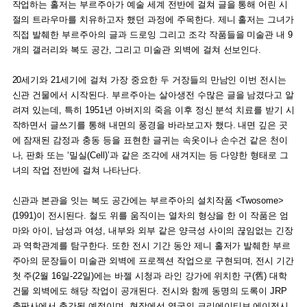
작업하는 홀저는 부르주아가 예술 세계 전반에 걸쳐 글을 통해 어린 시
절의 트라우마를 치유하고자 했던 과정에 주목한다. 제니 홀저는 그녀가
직접 발췌한 부르주아의 글과 드로잉 그리고 조각 작품들을 미술관 내 9
개의 갤러리와 복도 공간, 그리고 미술관 외벽에 걸쳐 선보인다.
20세기와 21세기에 걸쳐 가장 중요한 두 거장들의 만남인 이번 전시는
신관 건물에서 시작된다. 부르주아는 살아생전 수많은 글을 남겼다고 알
려져 있는데, 특히 1951년 아버지의 죽음 이후 정신 분석 치료를 받기 시
작하면서 글쓰기를 통해 내면의 풍경을 바라보고자 했다. 내면 깊은 곳
에 잠재된 감정과 충동 등을 표현한 글귀는 속옷이나 손수건 같은 천이
나, 판화 또는 ‘밀실(Cell)’과 같은 조각에 새겨지는 등 다양한 형태로 그
녀의 작업 전반에 걸쳐 나타난다.
신관과 본관을 잇는 복도 공간에는 부르주아의 설치작품 <Twosome>
(1991)이 전시된다. 철도 위를 움직이는 열차의 형상을 한 이 작품은 엄
마와 아이, 남성과 여성, 내부와 외부 같은 양극성 사이의 끊임없는 긴장
과 역학관계를 탐구한다. 또한 전시 기간 동안 제니 홀저가 발췌한 부르
주아의 문장들이 미술관 외벽에 프로젝션 작업으로 구현되며, 전시 기간
첫 주(2월 16일-22일)에는 바젤 시청과 라인 강가에 위치한 구(舊) 대학
건물 외벽에도 해당 작업이 공개된다. 전시와 함께 동명의 도록이 JRP
출판사에서 출간될 예정이며, 현장에선 영국의 크리에이티브 에이전시