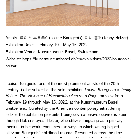
Louise Bourgeois, Subject of Solo Exhibition
Louise Bourgeois 
Jenny Holzer,Louise Bourgeois
Artists: 루이스 부르주아(Louise Bourgeois), 제니 홀저(Jenny Holzer)
February 19, 2022 - May 15, 2022
Exhibition Dates: February 19 – May 15, 2022
Installation view of
Louise Bourgeois x Jenny Holzer: The Violence 
Exhibition Venue: Kunstmuseum Basel, Switzerland
© The Easton Foundation/2022, ProLitteris, Zurich, photo: Jonas H
Website:
https://kunstmuseumbasel.ch/en/exhibitions/2022/bourgeois-
holzer
Louise Bourgeois, one of the most prominent artists of the 20th
century, is the subject of the solo exhibition
Louise Bourgeois x Jenny
Holzer: The Violence of Handwriting Across a Page
, on view from
February 19 through May 15, 2022, at the Kunstmuseum Basel,
Switzerland. Curated by the American contemporary artist Jenny
Holzer, the exhibition presents Bourgeois’ extensive oeuvre as seen
through Holzer’s eyes. Holzer, who utilizes language as a primary
medium in her work, examines the ways in which writing helped
alleviate Bourgeois’ childhood trauma. Presented across the nine