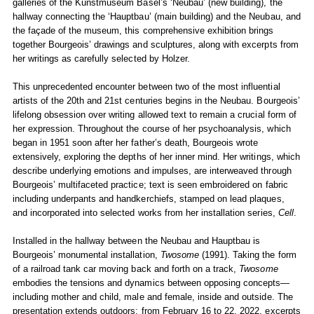
galleries of the Kunstmuseum Basel’s ‘Neubau’ (new building), the
hallway connecting the ‘Hauptbau’ (main building) and the Neubau, and
the façade of the museum, this comprehensive exhibition brings
together Bourgeois’ drawings and sculptures, along with excerpts from
her writings as carefully selected by Holzer.
This unprecedented encounter between two of the most influential
artists of the 20th and 21st centuries begins in the Neubau. Bourgeois’
lifelong obsession over writing allowed text to remain a crucial form of
her expression. Throughout the course of her psychoanalysis, which
began in 1951 soon after her father’s death, Bourgeois wrote
extensively, exploring the depths of her inner mind. Her writings, which
describe underlying emotions and impulses, are interweaved through
Bourgeois’ multifaceted practice; text is seen embroidered on fabric
including underpants and handkerchiefs, stamped on lead plaques,
and incorporated into selected works from her installation series,
Cell
.
Installed in the hallway between the Neubau and Hauptbau is
Bourgeois’ monumental installation,
Twosome
(1991). Taking the form
of a railroad tank car moving back and forth on a track,
Twosome
embodies the tensions and dynamics between opposing concepts—
including mother and child, male and female, inside and outside. The
presentation extends outdoors; from February 16 to 22, 2022, excerpts