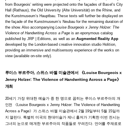
from Bourgeois’ writing were projected onto the façades of Basel’s City
Hall (Rathaus), the Old University (Alte Universität) on the Rhine, and
the Kunstmuseum’s Hauptbau. These texts will further be displayed on
the façade of the Kunstmuseum’s Neubau for the remaining duration of
the show. Also accompanying
Louise Bourgeois x Jenny Holzer: The
Violence of Handwriting Across a Page
is an eponymous catalog
published by JRP | Editions, as well as an
Augmented Reality App
developed by the London-based creative innovation studio Holition,
providing an immersive and multisensory experience of the works on
view (available on-site only).
루이스 부르주아, 스위스 바젤 미술관에서 《Louise Bourgeois x
Jenny Holzer: The Violence of Handwriting Across a Page》
개최
20세기 가장 위대한 예술가 중 한 명으로 꼽히는 루이스 부르주아의 개
인전 《Louise Bourgeois x Jenny Holzer: The Violence of Handwriting
Across a Page》가 스위스 바젤 미술관에서 2월 19일부터 5월 15일까
지 열린다. 특별히 미국의 현대미술가 제니 홀저가 기획한 이번 전시는
그녀의 눈으로 매개한 부르주아의 작품들로 꾸려진다. 언어를 주재료로