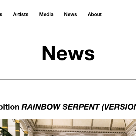
ns
Artists
Media
News
About
News
bition
RAINBOW SERPENT (VERSIO
news/a32766b88a5663b74493777939909eb1.jpg
yd