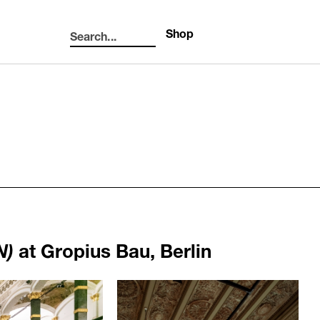
Shop
Search...
Search
N)
at Gropius Bau, Berlin
1120
/upload/news/7e3a224455ed08bca4f734e4
Daniel Boyd