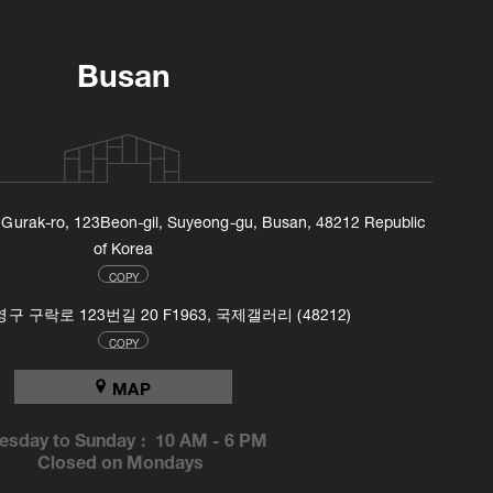
Busan
, Gurak-ro, 123Beon-gil, Suyeong-gu, Busan, 48212 Republic
of Korea
COPY
 구락로 123번길 20 F1963, 국제갤러리 (48212)
COPY
MAP
esday to Sunday :
10 AM
-
6 PM
Closed on Mondays