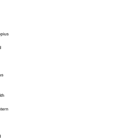
pius Bau, Photo: Luca Girardini
Installation view of
RAINBOW SERPENT (VE
opius
d
us
ith
stern
d