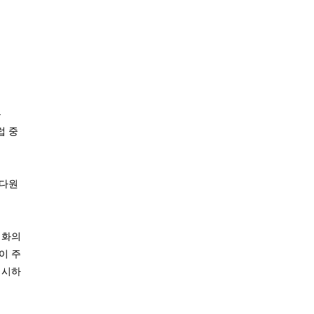
우
럽 중
 다원
회화의
이 주
제시하