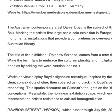
Installation view of
RAINBOW SERPENT (VERSION)
at Gropius Ba
Installatio
Exhibition Venue: Gropius Bau, Berlin, Germany
Website:
https://www.berlinerfestspiele.de/en/berliner-festspi
The Australian contemporary artist Daniel Boyd is the subject of t
Bau. Marking the artist’s first large-scale solo exhibition in Europe
monumental installations that provide a comprehensive overview o
Australian history.
The title of the exhibition, ‘Rainbow Serpent,’ comes from a term th
While the term fails to embrace the cultures’ plurality and multiplici
peoples by adding the word 'version' behind it.
Works on view display Boyd’s signature technique, inspired by th
clear, convex dots of glue, then covered using black ink, Boyd’s pa
resonating. This sparks discourse on Glissant’s thoughts on the ‘
conceptions. Meanwhile, the nonlinear exhibition space, which enc
represents the artist’s resistance to cultural homogenization.
RAINBOW SERPENT (VERSION)
, which runs through July 9th, 2