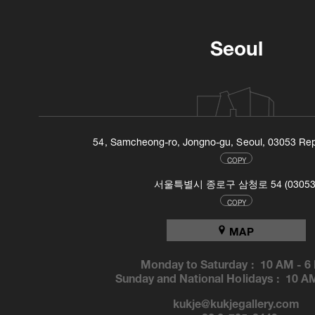
Seoul
54, Samcheong-ro, Jongno-gu, Seoul, 03053 Rep
COPY
서울특별시 종로구 삼청로 54 (03053
COPY
MAP
Monday to Saturday :
10 AM
-
6
Sunday and National Holidays :
10 A
kukje@kukjegallery.com