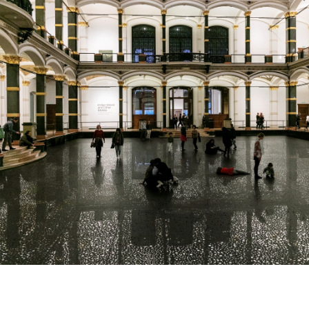
23 - January 11,
u, 2023, © Gropius Bau, Photo: Luca Girardini
n view of
RAINBOW SERPENT (VERSION)
at Gropius Bau, 2023, © Gro
VERSION)
yd, Subject of Solo Exhibition
at Gropius Bau, Berlin
RAINBOW SERPENT (VERSION)
at G
yd
23 - January 11,