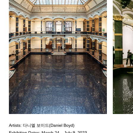
May 19, 2023 - January 11,
May 19, 20
Installation view of
RAINBOW SERPENT (VERSION)
at Gropius Ba
Installatio
Daniel Boyd, Subject of Solo Exhibition
RAINBOW SERPENT (
Daniel Bo
Daniel Boyd
Daniel Bo
Artists: 다니엘 보이드(Daniel Boyd)
May 19, 2023 - January 11,
May 19, 20
Exhibition Dates: March 24 – July 9, 2023