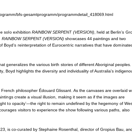
u, 2023, © Gropius Bau, Photo: Luca Girardini
n view of
RAINBOW SERPENT (VERSION)
at Gropius Bau, 2023, © Gro
ele/programm/bfs-gesamtprogramm/programmdetail_418069.html
he solo exhibition
RAINBOW SERPENT (VERSION)
, held at Berlin’s Gr
,
RAINBOW SERPENT (VERSION)
showcases 44 paintings and two
f Boyd’s reinterpretation of Eurocentric narratives that have dominate
at generalizes the various birth stories of different Aboriginal peoples.
ty, Boyd highlights the diversity and individuality of Australia's indigeno
e French philosopher Édouard Glissant. As the canvases are overlaid w
intings create a visual illusion, making it seem as if the images are
right to opacity’—the right to remain undefined by the hegemony of We
ourages visitors to experience the show following various paths, also
023, is co-curated by Stephaine Rosenthal, director of Gropius Bau, an