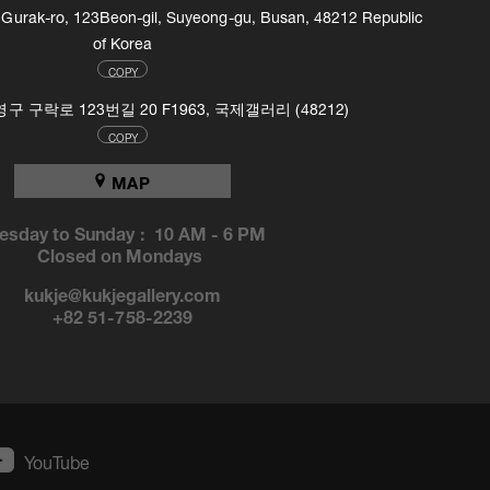
, Gurak-ro, 123Beon-gil, Suyeong-gu, Busan, 48212 Republic
of Korea
COPY
 구락로 123번길 20 F1963, 국제갤러리 (48212)
COPY
MAP
esday to Sunday :
10 AM
-
6 PM
Closed on Mondays
kukje@kukjegallery.com
+82 51-758-2239
YouTube