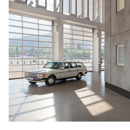
/upload/news/bccb97d1b5fee2856e5c595a60d5e70c.jpg
Elmgreen & Dragset
November 24, 2023 - January 11,
Installation view of
Bonne Chance
at Centre Pompidou-Metz, 202
© Adagp, Paris, 2023
© Photo Andrea Rossetti et Héctor Chico
Elmgreen & Dragset, Subject of Major Solo Exhibition
Bonne 