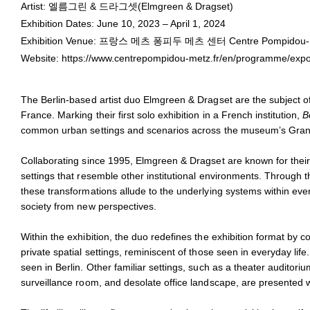
Elmgreen & Dragset
Artist: 엘름그린 & 드라그셋(Elmgreen & Dragset)
November 24, 2023 - January 11,
Exhibition Dates: June 10, 2023 – April 1, 2024
Installation view of
Bonne Chance
at Centre Pompidou-Metz, 202
Exhibition Venue: 프랑스 메츠 퐁피두 메츠 센터 Centre Pompidou-Me
© Adagp, Paris, 2023
Website:
https://www.centrepompidou-metz.fr/en/programme/expo
© Photo Andrea Rossetti et Héctor Chico
The Berlin-based artist duo Elmgreen & Dragset are the subject of
France. Marking their first solo exhibition in a French institution,
B
common urban settings and scenarios across the museum’s Grand
Collaborating since 1995, Elmgreen & Dragset are known for their 
settings that resemble other institutional environments. Through th
these transformations allude to the underlying systems within eve
society from new perspectives.
Within the exhibition, the duo redefines the exhibition format by 
private spatial settings, reminiscent of those seen in everyday life
seen in Berlin. Other familiar settings, such as a theater audito
surveillance room, and desolate office landscape, are presented 