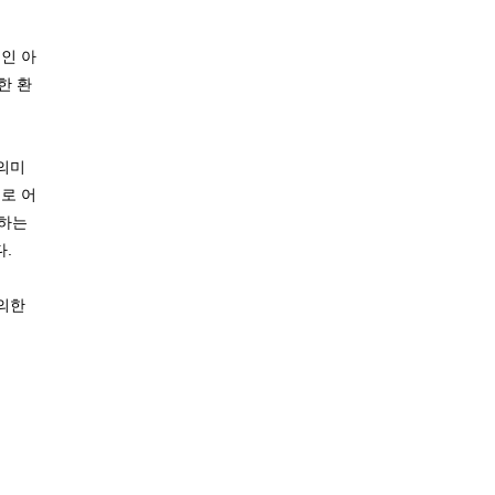
인 아
한 환
 의미
로 어
도하는
다.
 의한