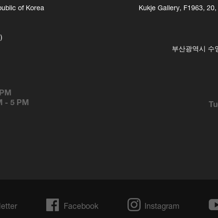
ublic of Korea
Kukje Gallery, F1963, 20
)
부산광역시 수영구
 PM
M
-
5 PM
Tu
etter
Facebook
Instagram