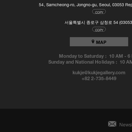
54, Samcheong-ro, Jongno-gu, Seoul, 03053 Rep
COPY
서울특별시 종로구 삼청로 54 (03053
COPY
MAP
Monday to Saturday :
10 AM
-
6
Sunday and National Holidays :
10 A
kukje@kukjegallery.com
+82 2-735-8449
Newsl