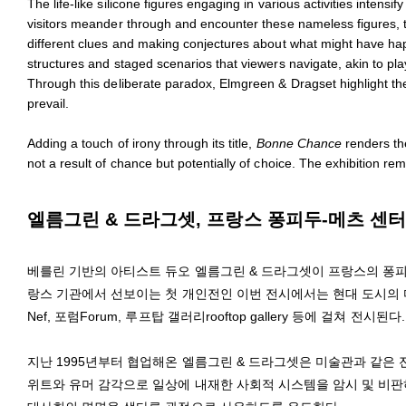
The life-like silicone figures engaging in various activities intensi
visitors meander through and encounter these nameless figures, th
different clues and making conjectures about what might have hap
structures and staged scenarios that viewers navigate, akin to pl
Through this deliberate paradox, Elmgreen & Dragset highlight t
prevail.
Adding a touch of irony through its title,
Bonne Chance
renders the
not a result of chance but potentially of choice. The exhibition rem
엘름그린 & 드라그셋, 프랑스 퐁피두-메츠 센터에
베를린 기반의 아티스트 듀오 엘름그린 & 드라그셋이 프랑스의 퐁피두-
랑스 기관에서 선보이는 첫 개인전인 이번 전시에서는 현대 도시의 
Nef, 포럼Forum, 루프탑 갤러리rooftop gallery 등에 걸쳐 전시된다.
지난 1995년부터 협업해온 엘름그린 & 드라그셋은 미술관과 같은
위트와 유머 감각으로 일상에 내재한 사회적 시스템을 암시 및 비