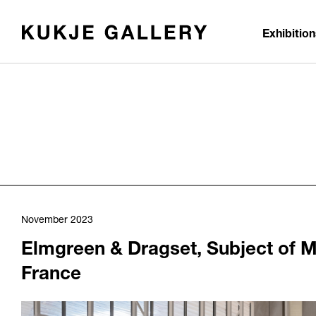
Skip to main content
Exhibitio
November 2023
Elmgreen & Dragset, Subject of M
France
1235