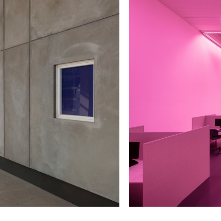
/upload/news/0da7bdef168
Elmgreen & Dragset
November 24, 2023 - Januar
3
Installation view of
Bonne Ch
© Adagp, Paris, 2023
© Photo Andrea Rossetti et 
Chance
at Centre Pompidou-Metz, Metz, France
Elmgreen & Dragset, Subjec