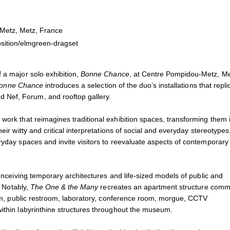
Elmgreen & Dragset
November 24, 2023 - Januar
3
Installation view of
Bonne Ch
tz, Metz, France
© Adagp, Paris, 2023
sition/elmgreen-dragset
© Photo Andrea Rossetti et 
 a major solo exhibition,
Bonne Chance
, at Centre Pompidou-Metz, Me
onne Chance
introduces a selection of the duo’s installations that repli
 Nef, Forum, and rooftop gallery.
work that reimagines traditional exhibition spaces, transforming them 
eir witty and critical interpretations of social and everyday stereotypes
ryday spaces and invite visitors to reevaluate aspects of contemporary
conceiving temporary architectures and life-sized models of public and
. Notably,
The One & the Many
recreates an apartment structure comm
rium, public restroom, laboratory, conference room, morgue, CCTV
within labyrinthine structures throughout the museum.