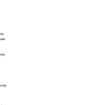
y 11,
ance
at Centre Pompidou-Metz, 2023
Héctor Chico
tz,
cate
into
,
only