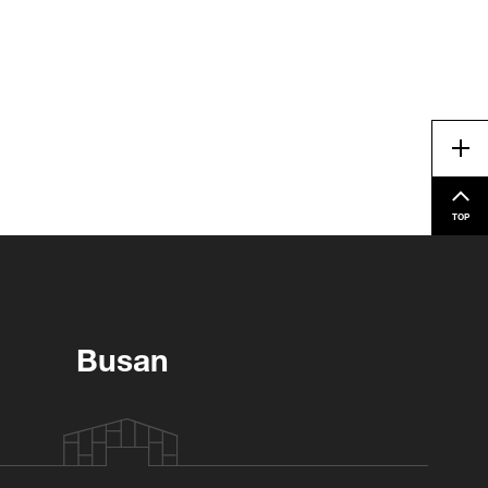
Me
TOP
Busan