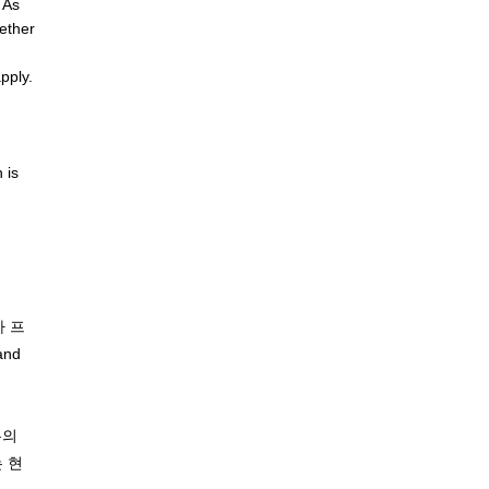
 As
gether
pply.
 is
가 프
nd
유의
 현