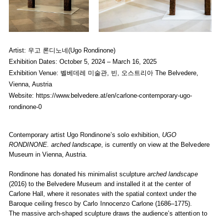
Ugo Rondinone, Subject of Solo Exhibition
Ugo Rondinone, Subject of Solo Exh
UGO RONDINONE. ar
Ugo Rondinone
Ugo Rondinone
Artist: 우고 론디노네(Ugo Rondinone)
February 12, 2025 - January 11,
February 12, 2025 - January 11,
Exhibition Dates: October 5, 2024 – March 16, 2025
Installation view "Ugo Rondinone. arched landscape"
Installation view "Ugo Rondinone. arc
Exhibition Venue: 벨베데레 미술관, 빈, 오스트리아 The Belvedere,
Photo: Ouriel Morgensztern / Belvedere, Vienna
Photo: Ouriel Morgensztern / Belveder
Vienna, Austria
Website:
https://www.belvedere.at/en/carlone-contemporary-ugo-
rondinone-0
Contemporary artist Ugo Rondinone’s solo exhibition,
UGO
RONDINONE. arched landscape
, is currently on view at the Belvedere
Museum in Vienna, Austria.
Rondinone has donated his minimalist sculpture
arched landscape
(2016) to the Belvedere Museum and installed it at the center of
Carlone Hall, where it resonates with the spatial context under the
Baroque ceiling fresco by Carlo Innocenzo Carlone (1686–1775).
The massive arch-shaped sculpture draws the audience’s attention to