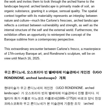
the work and invites them to look through the arched frame to the
landscape beyond.
arched landscape
is primarily made of soil, an
organic substance, granting it a unique, sensual quality. The spatial
context together with its materiality represents an interplay between
nature and culture—much like Carlone’s frescoes,
arched landscape
reflects a contrast between vulnerability and strength, as well as the
internal structure of the self and the external world. Furthermore, the
exhibition offers an opportunity to reinterpret the concept of the
Baroque sublime from a contemporary perspective.
This extraordinary encounter between Carlone’s fresco, a masterpiece
of 17th-century Baroque art, and Rondinone’s sculpture, will be on
view until March 16, 2025.
우고 론디노네, 오스트리아 빈 벨베데레 미술관에서 개인전 《UGO
RONDINONE. arched landscape》 개최
현대미술가 우고 론디노네의 개인전 《UGO RONDINONE. arched
landscape》가 오스트리아 빈의 벨베데레 미술관에서 진행 중이다. 이
탈리아 화가 카를로 이노센조 카를로네(1686–1775)의 바로크 양식 천장
프레스코화와 우고 론디노네가 본 미술관에 기증한 조각 〈arched