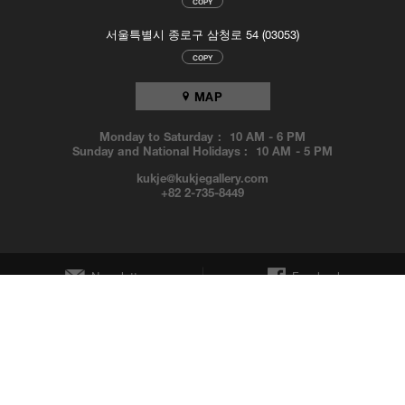
COPY
서울특별시 종로구 삼청로 54 (03053)
COPY
MAP
Monday to Saturday :
10 AM
-
6 PM
Sunday and National Holidays :
10 AM
-
5 PM
kukje@kukjegallery.com
+82 2-735-8449
Newsletter
Facebook
Instagram
YouTube
© KUKJE GALLERY. All Rights Reserved.