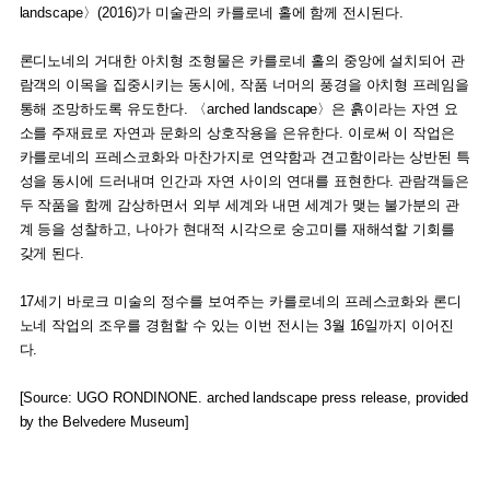
landscape〉(2016)가 미술관의 카를로네 홀에 함께 전시된다.
론디노네의 거대한 아치형 조형물은 카를로네 홀의 중앙에 설치되어 관
람객의 이목을 집중시키는 동시에, 작품 너머의 풍경을 아치형 프레임을
통해 조망하도록 유도한다. 〈arched landscape〉은 흙이라는 자연 요
소를 주재료로 자연과 문화의 상호작용을 은유한다. 이로써 이 작업은
카를로네의 프레스코화와 마찬가지로 연약함과 견고함이라는 상반된 특
성을 동시에 드러내며 인간과 자연 사이의 연대를 표현한다. 관람객들은
두 작품을 함께 감상하면서 외부 세계와 내면 세계가 맺는 불가분의 관
계 등을 성찰하고, 나아가 현대적 시각으로 숭고미를 재해석할 기회를
갖게 된다.
17세기 바로크 미술의 정수를 보여주는 카를로네의 프레스코화와 론디
노네 작업의 조우를 경험할 수 있는 이번 전시는 3월 16일까지 이어진
다.
[Source: UGO RONDINONE. arched landscape press release, provided
by the Belvedere Museum]